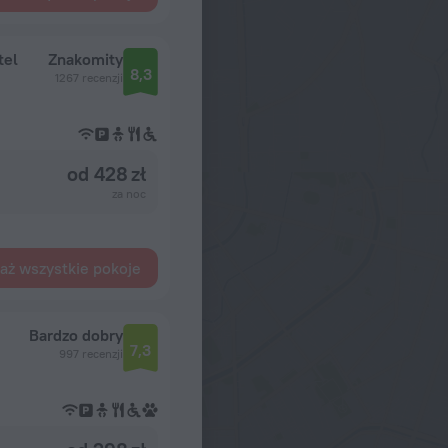
tel
Znakomity
8,3
1267 recenzji
od 428 zł
za noc
aż wszystkie pokoje
Bardzo dobry
7,3
997 recenzji