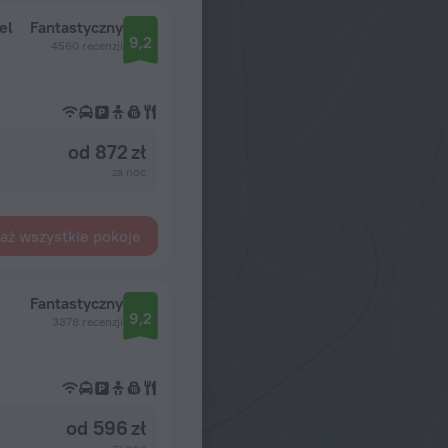
el
Fantastyczny
9,2
4560 recenzji
od 872 zł
za noc
aż wszystkie pokoje
Fantastyczny
9,2
3378 recenzji
od 596 zł
za noc