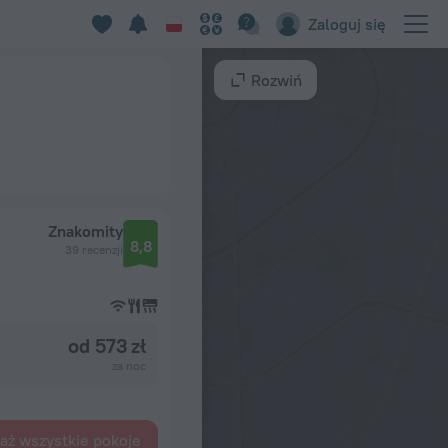
Zaloguj się
Rozwiń
Znakomity
8,8
39 recenzji
od 573 zł
za noc
aż wszystkie pokoje