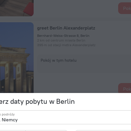
Pok
greet Berlin Alexanderplatz
Bernhard-Weiss-Strasse 8, Berlin
2 km od centrum miasta Berlin
395 m od stacji metra Alexanderplatz
Pokój w tym hotelu
Pok
rz daty pobytu w Berlin
TITANIC Chaussee Berlin
k podróży
Chaussee Str 30, Berlin
1,8 km od centrum miasta Berlin
163 m od stacji metra Naturkundemuseum