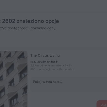
eraz na ZenHotels.com
: 2602 znaleziono opcje
czyć dostępność i dokładne ceny.
The Circus Living
Krautstraße 30, Berlin
2,6 km od centrum miasta Berlin
600 m od stacji metra Ostbahnhof
Pokój w tym hotelu
Pok