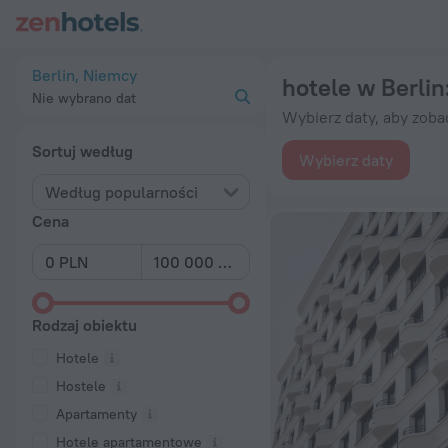
20 najlepszych hotele w Berlin 2026 od 265 zł – zarezerwuj t
Berlin, Niemcy
hotele w Berlin
Nie wybrano dat
Wybierz daty, aby zoba
Sortuj według
Wybierz daty
Według popularności
Cena
Rodzaj obiektu
Hotele
Hostele
Apartamenty
Hotele apartamentowe