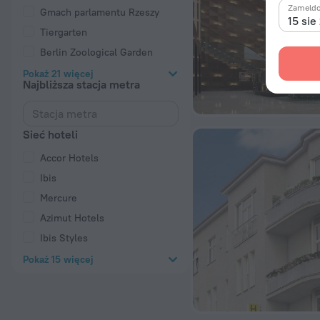
Zameld
Gmach parlamentu Rzeszy
15 sie
Tiergarten
Berlin Zoological Garden
Pokaż 21 więcej
Najbliższa stacja metra
Sieć hoteli
Accor Hotels
Ibis
Mercure
Azimut Hotels
Ibis Styles
Pokaż 15 więcej