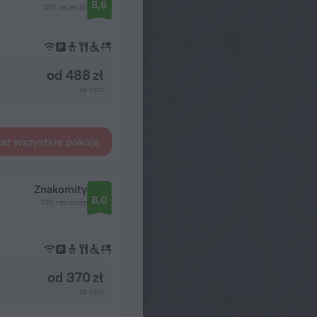
8,6
361 recenzji
od 488 zł
za noc
aż wszystkie pokoje
Znakomity
8,0
102 recenzje
od 370 zł
za noc