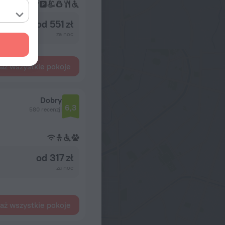
od 551 zł
za noc
aż wszystkie pokoje
Dobry
6,3
580 recenzji
od 317 zł
za noc
aż wszystkie pokoje