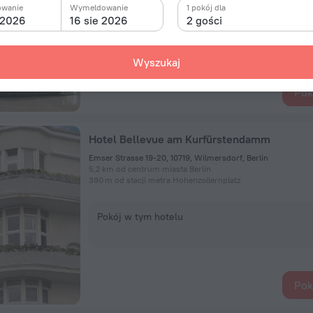
owanie
Wymeldowanie
1 pokój dla
 2026
16 sie 2026
2 gości
Pokój w tym hotelu
Wyszukaj
Pok
Hotel Bellevue am Kurfürstendamm
Emser Strasse 19-20, 10719, Wilmersdorf, Berlin
5,2 km od centrum miasta Berlin
390 m od stacji metra Hohenzollernplatz
Pokój w tym hotelu
Pok