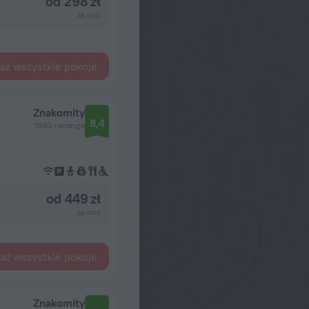
od 298 zł
za noc
aż wszystkie pokoje
Znakomity
8,4
1363 recenzje
od 449 zł
za noc
aż wszystkie pokoje
Znakomity