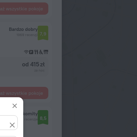
aż wszystkie pokoje
Bardzo dobry
7,9
1969 recenzji
od 415 zł
za noc
aż wszystkie pokoje
Znakomity
8,5
1973 recenzje