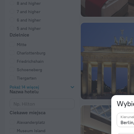
8 and higher
7 and higher
6 and higher
5 and higher
Dzielnice
Mitte
Charlottenburg
Friedrichshain
Schoeneberg
Tiergarten
Pokaż 14 więcej
Nazwa hotelu
Wybie
Ciekawe miejsca
Kierune
Alexanderplatz
Museum Island