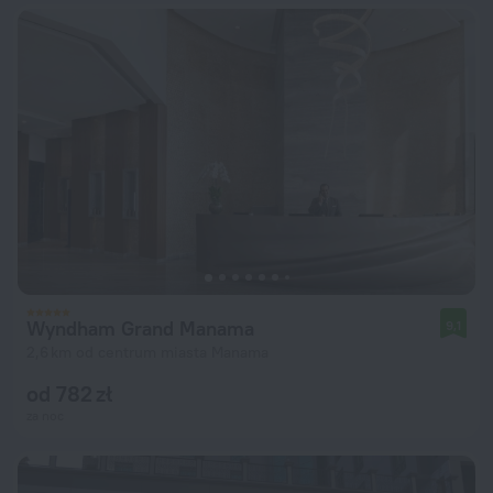
Wyndham Grand Manama
9,1
2,6 km od centrum miasta Manama
od 782 zł
za noc