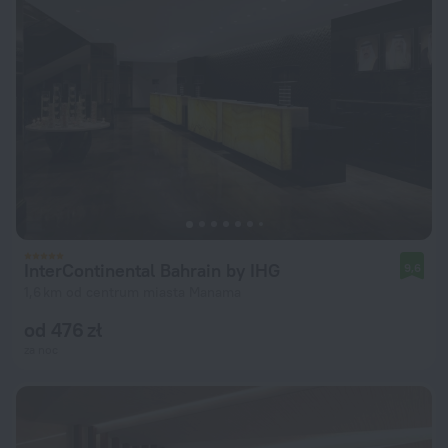
InterContinental Bahrain by IHG
9,6
1,6 km od centrum miasta Manama
od 476 zł
za noc