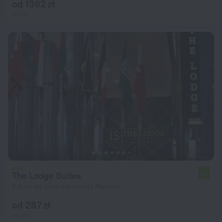
od 1362 zł
za noc
The Lodge Suites
4,0
2,8 km od centrum miasta Manama
od 287 zł
za noc