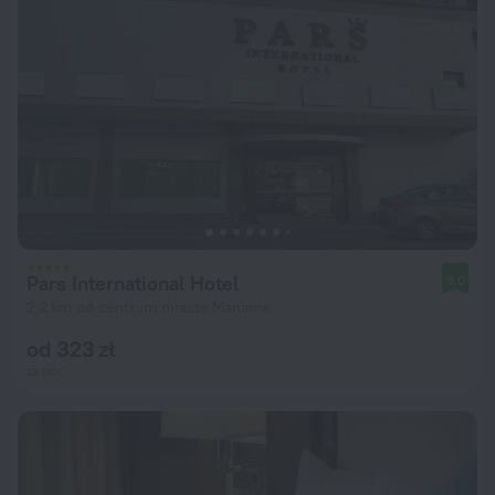
Pars International Hotel
9,0
2,2 km od centrum miasta Manama
od 323 zł
za noc