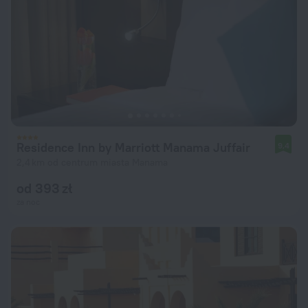
Residence Inn by Marriott Manama Juffair
9,4
2,4 km od centrum miasta Manama
od 393 zł
za noc