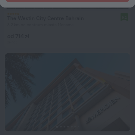
The Westin City Centre Bahrain
9,2
3,2 km od centrum miasta Manama
od 714 zł
za noc