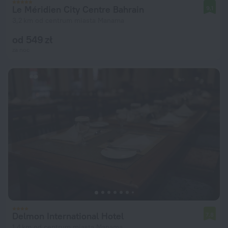
Le Méridien City Centre Bahrain
9,1
3,2 km od centrum miasta Manama
od 549 zł
za noc
Delmon International Hotel
7,8
1,4 km od centrum miasta Manama