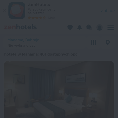
20 najlepszych hotele w Manama 2026 od 138 zł – zarezerwuj 
ZenHotels
W aplikacji ceny
Zobacz
są niższe!
4260
Manama, Bahrajn
Nie wybrano dat
hotele w Manama
: 461 dostępnych opcji