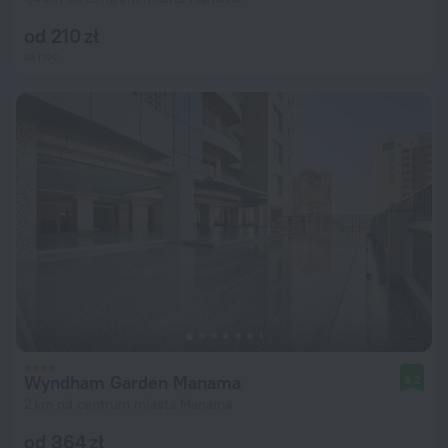
od 210 zł
za noc
Wyndham Garden Manama
9,2
2 km od centrum miasta Manama
od 364 zł