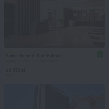
Swiss-Belhotel Seef Bahrain
9,5
4,8 km od centrum miasta Manama
od 379 zł
za noc