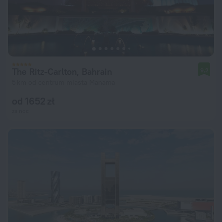
The Ritz-Carlton, Bahrain
9,2
5 km od centrum miasta Manama
od 1652 zł
za noc