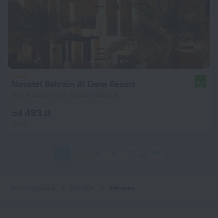
Novotel Bahrain Al Dana Resort
8,7
3,1 km od centrum miasta Manama
od 493 zł
za noc
1
2
3
4
5
24
Strona główna
Bahrajn
Manama