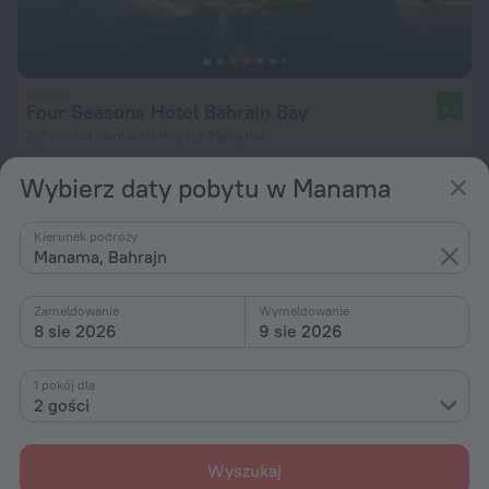
Four Seasons Hotel Bahrain Bay
9,2
2,7 km od centrum miasta Manama
od 1906 zł
Wybierz daty pobytu w Manama
za noc
Kierunek podróży
Manama, Bahrajn
Zameldowanie
Wymeldowanie
8 sie 2026
9 sie 2026
1 pokój dla
2 gości
Wyszukaj