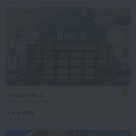
Macau Hotel S
7.7
1.2 km fra sentrum av Macao
fra kr 858
per natt