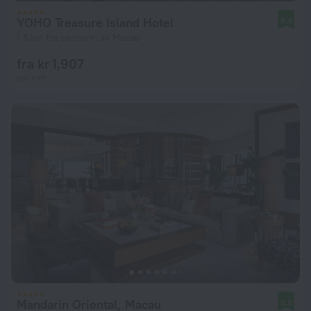
YOHO Treasure Island Hotel
8.4
1.5 km fra sentrum av Macao
fra kr 1,907
per natt
Mandarin Oriental, Macau
9.8