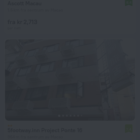
Ascott Macau
8.4
1.6 km fra sentrum av Macao
fra kr 2,713
per natt
5footway.inn Project Ponte 16
7.4
964 m fra sentrum av Macao