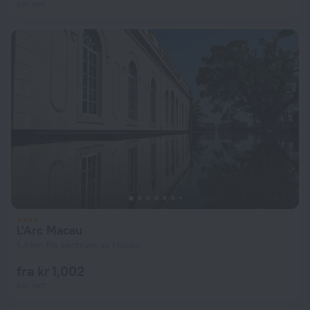
per natt
L'Arc Macau
1.4 km fra sentrum av Macao
fra kr 1,002
per natt