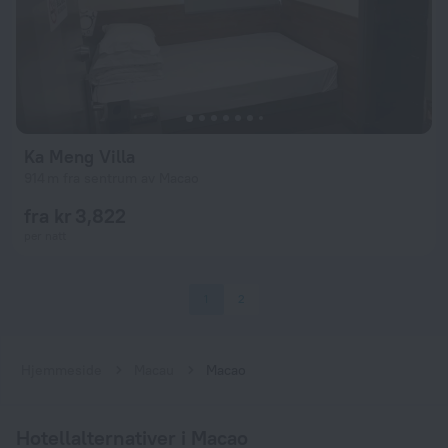
Ka Meng Villa
914 m fra sentrum av Macao
fra kr 3,822
per natt
1
2
Hjemmeside
Macau
Macao
Hotellalternativer i Macao