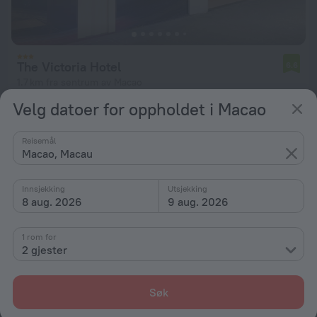
The Victoria Hotel
6.6
1.7 km fra sentrum av Macao
Velg datoer for oppholdet i Macao
fra kr 698
per natt
Reisemål
Macao, Macau
Innsjekking
Utsjekking
8 aug. 2026
9 aug. 2026
1 rom for
2 gjester
Søk