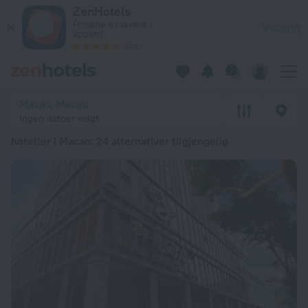
De 20 beste hoteller i Macao 2026 fra kr 422 - Bestill nå på 
ZenHotels
Prisene er lavere i
Visning
appen!
4260
Macao, Macau
Ingen datoer valgt
hoteller i Macao
: 24 alternativer tilgjengelig