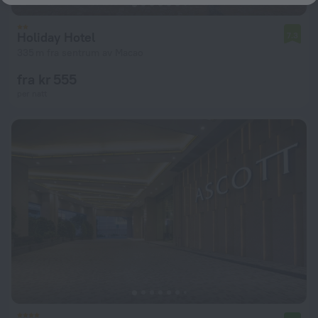
Holiday Hotel
7.3
335 m fra sentrum av Macao
fra kr 555
per natt