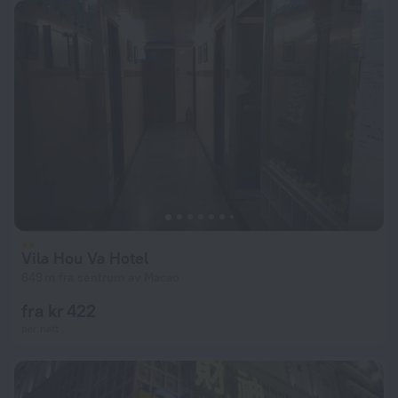
Vila Hou Va Hotel
649 m fra sentrum av Macao
fra kr 422
per natt