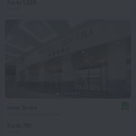
fra kr 1,229
per natt
Hotel Sintra
8.0
1.1 km fra sentrum av Macao
fra kr 791
per natt