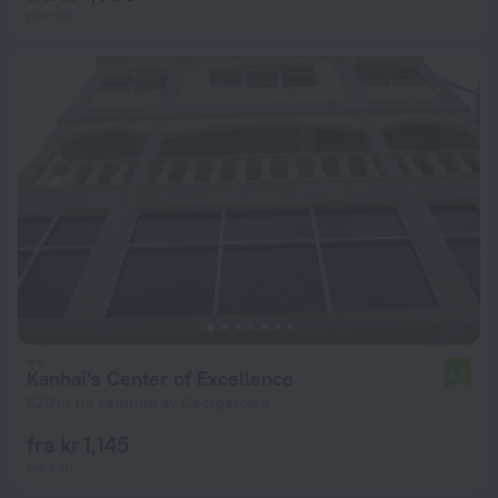
per natt
Kanhai's Center of Excellence
5.8
820 m fra sentrum av Georgetown
fra kr 1,145
per natt