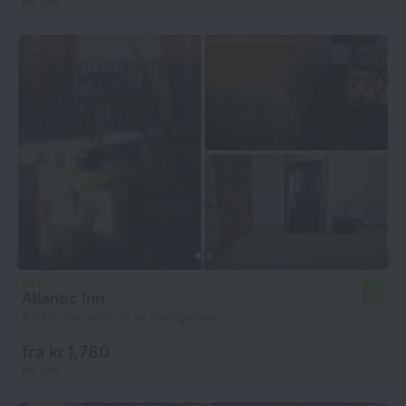
per natt
Atlantic Inn
5.0
3.9 km fra sentrum av Georgetown
fra kr 1,780
per natt