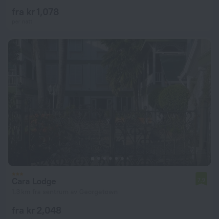
fra kr 1,078
per natt
Cara Lodge
7.9
1.3 km fra sentrum av Georgetown
fra kr 2,048