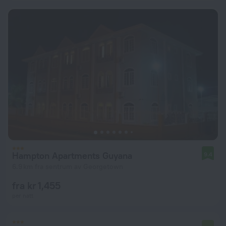
Hampton Apartments Guyana
9.4
6.9 km fra sentrum av Georgetown
fra kr 1,455
per natt