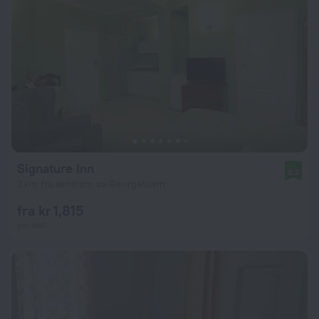
Signature Inn
8.2
2 km fra sentrum av Georgetown
fra kr 1,815
per natt