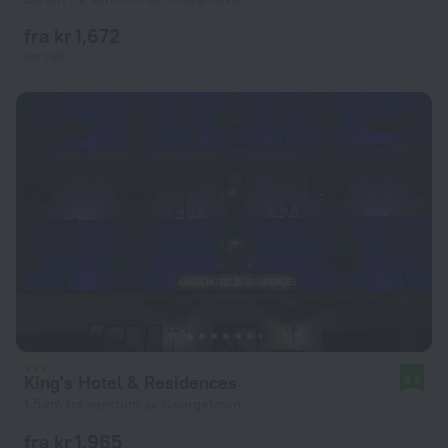
fra kr 1,672
per natt
King's Hotel & Residences
8.8
1.5 km fra sentrum av Georgetown
fra kr 1,965