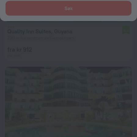
Søk
Quality Inn Suites, Guyana
6.4
230 m fra sentrum av Georgetown
fra kr 912
per natt