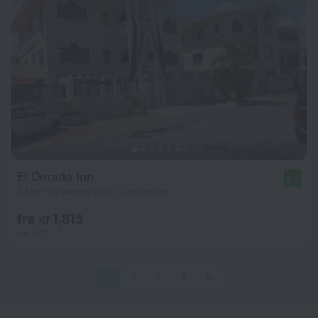
El Dorado Inn
8.6
1.3 km fra sentrum av Georgetown
fra kr 1,815
per natt
1
2
3
4
5