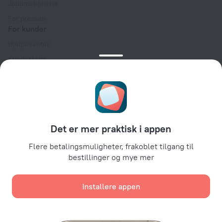
Jobbmuligheter
For pressen
For kunder
Hjelpesenter
Kundestøtte
Reiseblogg
Innstillinger for informasjonskapsler
Booking Terms & Conditions
For partnere
Det er mer praktisk i appen
For eiere av overnattingssteder
For reisebyråer
Flere betalingsmuligheter, frakoblet tilgang til
bestillinger og mye mer
For bedriftskunder
Affiliate program
Installere appen
Sikker betaling