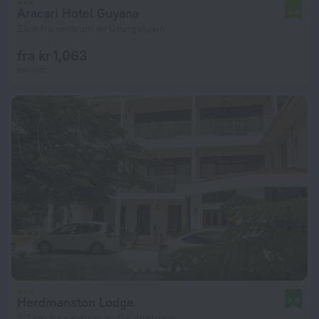
Aracari Hotel Guyana
5.8
3 km fra sentrum av Georgetown
fra kr 1,063
per natt
Herdmanston Lodge
8.8
2.2 km fra sentrum av Georgetown