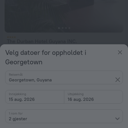
The Durban Hotel Guyana INC.
1.5 km fra sentrum av Georgetown
Velg datoer for oppholdet i
fra kr 3,080
Georgetown
per natt
Reisemål
Georgetown, Guyana
Innsjekking
Utsjekking
15 aug. 2026
16 aug. 2026
1 rom for
2 gjester