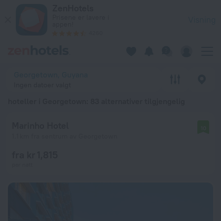
De 20 beste hoteller i Georgetown 2026 fra kr 425 - Bestill n
ZenHotels
Prisene er lavere i
Visning
appen!
4260
Georgetown, Guyana
Ingen datoer valgt
hoteller i Georgetown
: 83 alternativer tilgjengelig
Marinho Hotel
10
1.1 km fra sentrum av Georgetown
fra kr 1,815
per natt