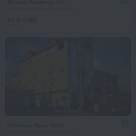
Roraima Residence Inn
7.4
2.1 km fra sentrum av Georgetown
fra kr 1,780
per natt
Millenium Manor Hotel
7.4
525 m fra sentrum av Georgetown