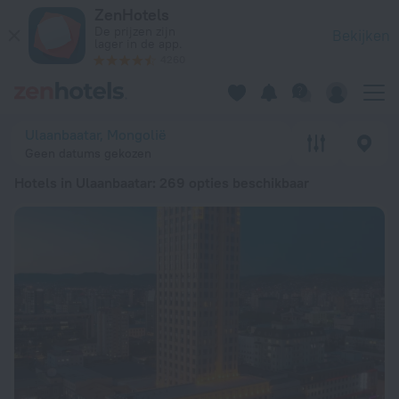
20 beste Hotels in Ulaanbaatar 2026 vanaf € 20 - Boek nu op
ZenHotels
De prijzen zijn
Bekijken
lager in de app.
4260
Ulaanbaatar, Mongolië
Geen datums gekozen
Hotels in Ulaanbaatar
: 269 opties beschikbaar