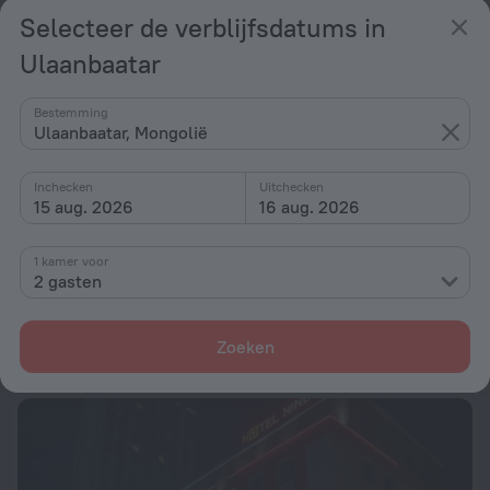
Selecteer de verblijfsdatums in
Ulaanbaatar
Bestemming
Ulaanbaatar, Mongolië
Inchecken
Uitchecken
15 aug. 2026
16 aug. 2026
1 kamer voor
Toyoko Inn Ulaanbaatar
8,4
2 gasten
2,1 km vanaf het centrum van Ulaanbaatar
vanaf € 77
Zoeken
per nacht