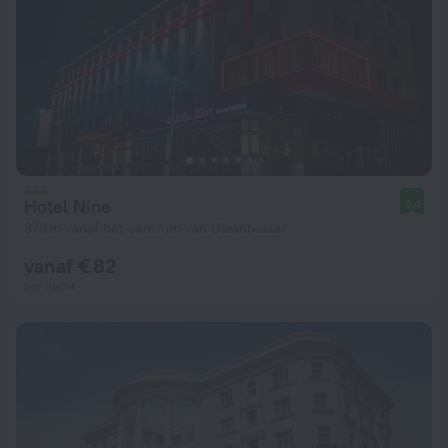
Hotel Nine
8,4
379 m vanaf het centrum van Ulaanbaatar
vanaf € 82
per nacht