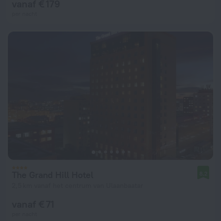
vanaf € 179
per nacht
The Grand Hill Hotel
8,2
2,5 km vanaf het centrum van Ulaanbaatar
vanaf € 71
per nacht