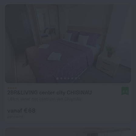
2BR&LIVING center city CHISINAU
8,5
1,6 km vanaf het centrum van Chişinău
vanaf € 68
per nacht