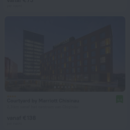
per nacht
Courtyard by Marriott Chisinau
9,4
2,3 km vanaf het centrum van Chişinău
vanaf € 138
per nacht