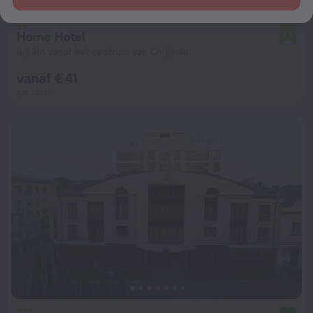
Home Hotel
7,6
6,6 km vanaf het centrum van Chişinău
vanaf € 41
per nacht