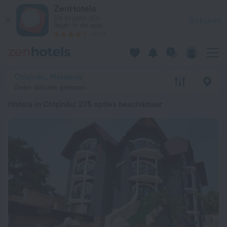
20 beste Hotels in Chişinău 2026 vanaf € 41 - Boek nu op Zen
ZenHotels
De prijzen zijn
Bekijken
lager in de app.
4260
Chişinău, Moldavië
Geen datums gekozen
Hotels in Chişinău
: 275 opties beschikbaar