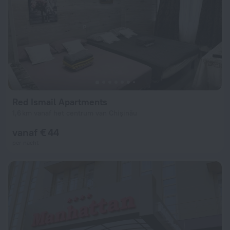
Red Ismail Apartments
1,6 km vanaf het centrum van Chişinău
vanaf € 44
per nacht