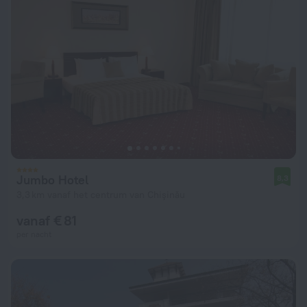
Jumbo Hotel
8,3
3,3 km vanaf het centrum van Chişinău
vanaf € 81
per nacht