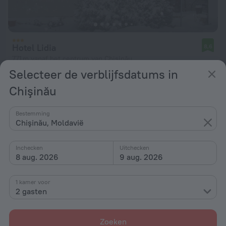
Hotel Lidia
8,6
771 m vanaf het centrum van Chişinău
Selecteer de verblijfsdatums in
vanaf € 63
Chişinău
per nacht
Bestemming
Chişinău, Moldavië
Inchecken
Uitchecken
8 aug. 2026
9 aug. 2026
1 kamer voor
2 gasten
Zoeken