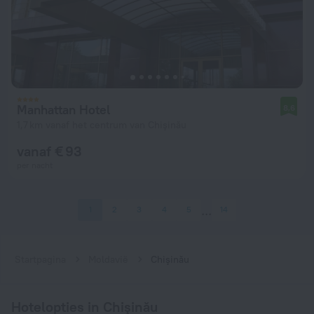
Manhattan Hotel
8,6
1,7 km vanaf het centrum van Chişinău
vanaf € 93
per nacht
1
2
3
4
5
14
Startpagina
Moldavië
Chişinău
Hotelopties in Chişinău