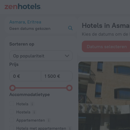
20 beste Hotels in Asmara 2026 vanaf € 116 - Boek nu op Zen
Asmara, Eritrea
Hotels in Asma
Geen datums gekozen
Kies de datums om de b
Sorteren op
Datums selecteren
Op populariteit
Prijs
Accommodatietype
Hotels
Hostels
Appartementen
Hotels met appartementen