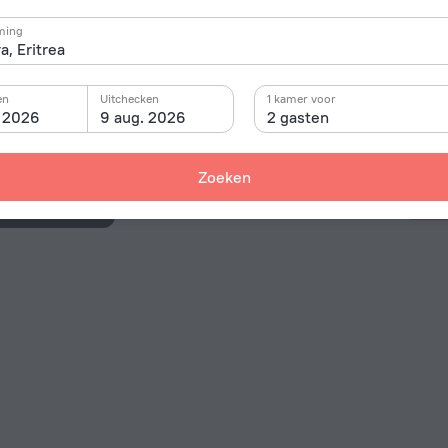
13 Nakfa Avenue, Asmara
ming
314 m vanaf het centrum van Asmara
Kamer in dit hotel
en
Uitchecken
1 kamer voor
. 2026
9 aug. 2026
2 gasten
Zoeken
All