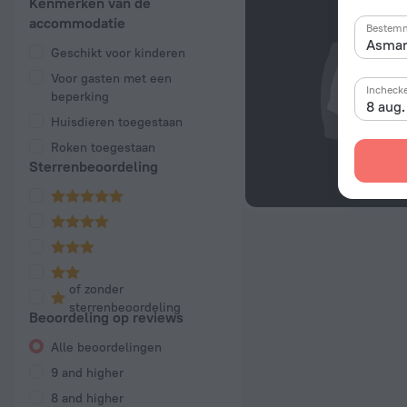
Kenmerken van de
accommodatie
Bestem
Geschikt voor kinderen
Voor gasten met een
Incheck
beperking
8 aug
Huisdieren toegestaan
Roken toegestaan
Sterrenbeoordeling
of zonder
sterrenbeoordeling
Beoordeling op reviews
Alle beoordelingen
9 and higher
8 and higher