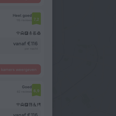
Heel goed
7,2
115 reviews
vanaf € 116
per nacht
e kamers weergeven
Goed
6,9
62 reviews
vanaf € 116