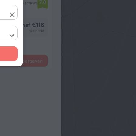
7,8
54 reviews
vanaf € 116
per nacht
e kamers weergeven