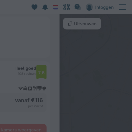
Inloggen
Uitvouwen
Heel goed
7,6
108 reviews
vanaf € 116
per nacht
e kamers weergeven