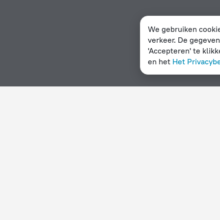
We gebruiken cookie
verkeer. De gegeven
'Accepteren' te klik
en het
Het Privacyb
Startpagina
Eritrea
Asmara
Hotelopties in Asmara
Op sterren
Op type
5 sterren
Hotels
4 sterren
Hostels