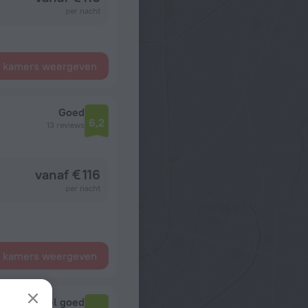
per nacht
e kamers weergeven
Goed
6,2
13 reviews
vanaf € 116
per nacht
e kamers weergeven
Heel goed