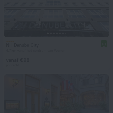
NH Danube City
8,2
4,7 km vanaf het centrum van Wenen
vanaf € 98
per nacht