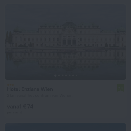
Hotel Enziana Wien
7,4
2 km vanaf het centrum van Wenen
vanaf € 74
per nacht