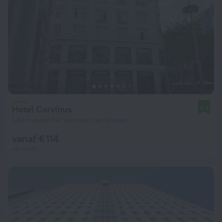
Hotel Corvinus
8,3
1,8 km vanaf het centrum van Wenen
vanaf € 114
per nacht