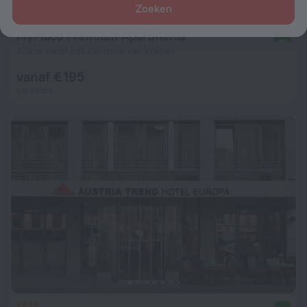
Zoeken
MyPlace Premium Apartments
9,0
476 m vanaf het centrum van Wenen
vanaf € 195
per nacht