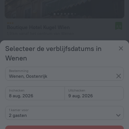
Boutique Hotel Kugel Wien
8,9
1,9 km vanaf het centrum van Wenen
vanaf € 155
Selecteer de verblijfsdatums in
per nacht
Wenen
Bestemming
Wenen, Oostenrijk
Inchecken
Uitchecken
8 aug. 2026
9 aug. 2026
1 kamer voor
2 gasten