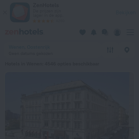
20 beste Hotels in Wenen 2026 vanaf € 74 - Boek nu op ZenH
ZenHotels
De prijzen zijn
Bekijken
lager in de app.
4260
Wenen, Oostenrijk
Geen datums gekozen
Hotels in Wenen
: 4546 opties beschikbaar