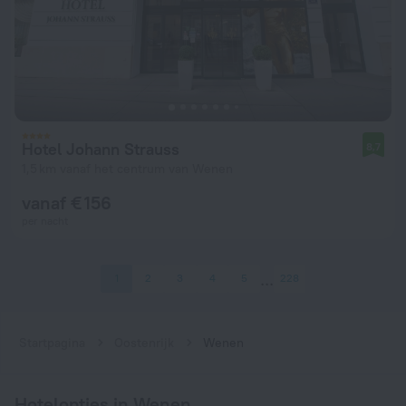
Hotel Johann Strauss
8,7
1,5 km vanaf het centrum van Wenen
vanaf € 156
per nacht
1
2
3
4
5
228
Startpagina
Oostenrijk
Wenen
Hotelopties in Wenen