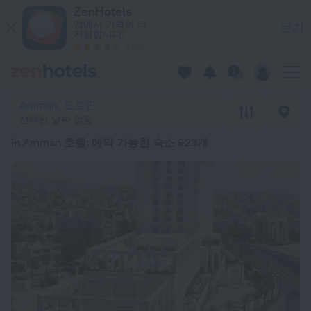
베스트 20 in Amman 호텔 2026 시작가: ₩ 73,477 - ZenHot
ZenHotels
앱에서 가격이 더
보기
저렴합니다!
4260
Amman, 요르단
선택된 날짜 없음
in Amman 호텔
: 예약 가능한 숙소 923개