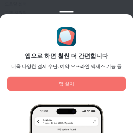
도움말 센터
고객 지원팀
여행 블로그
쿠키 설정
Booking Terms & Conditions
파트너
앱으로 하면 훨씬 더 간편합니다
숙소 소유주
여행사
더욱 다양한 결제 수단, 예약 오프라인 액세스 기능 등
기업 고객
Affiliate program
앱 설치
안전 결제
최고의 결제 시스템으로 안전하게 데이터를 보호합니다.
당사는 콘텐츠, 광고, 트래픽 분석 목적으로 쿠키를 사용합
니다. 데이터는 파트너사에 전송됩니다. '허용'을 클릭하면
쿠키 사용 정책
,
Google 개인정보 처리방침
에 동의하는 것