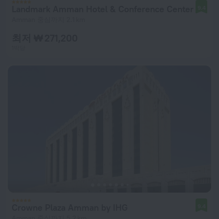
Landmark Amman Hotel & Conference Center
9.4
Amman 중심까지 2.1 km
최저 ₩ 271,200
1박당
Crowne Plaza Amman by IHG
9.4
Amman 중심까지 5.2 km