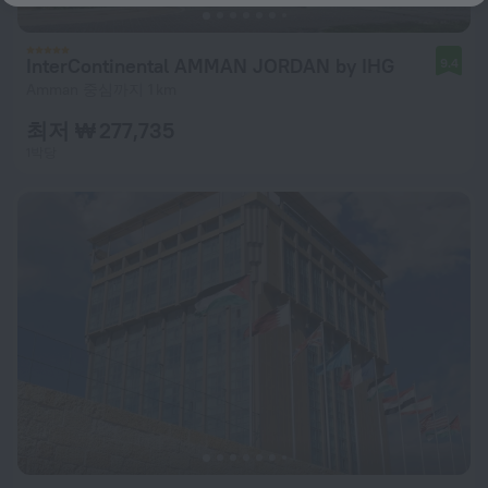
InterContinental AMMAN JORDAN by IHG
9.4
Amman 중심까지 1 km
최저 ₩ 277,735
1박당