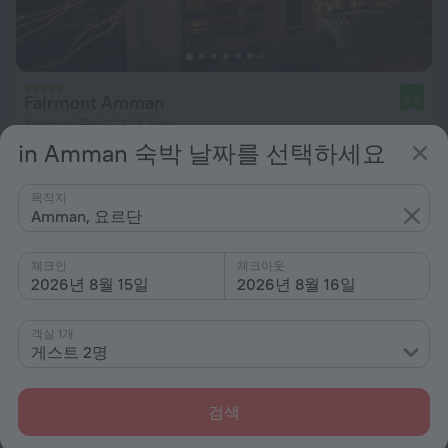
Fairmont Amman
9.8
Amman 중심까지 4.1 km
in Amman 숙박 날짜를 선택하세요
최저 ₩ 391,418
1박당
목적지
Amman, 요르단
체크인
체크아웃
2026년 8월 15일
2026년 8월 16일
객실 1개
게스트 2명
검색