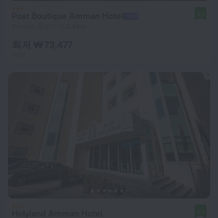
Post Boutique Amman Hotel
9.7
Amman 중심까지 2.4 km
최저 ₩ 73,477
1박당
Holyland Amman Hotel
9.7