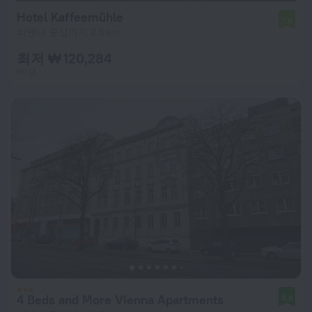
Hotel Kaffeemühle
7.0
비엔나 중심까지 2.5 km
최저 ₩ 120,284
1박당
4 Beds and More Vienna Apartments
9.8