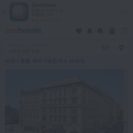
베스트 20 비엔나 호텔 2026 시작가: ₩ 118,929 - ZenHotel
ZenHotels
앱에서 가격이 더
보기
저렴합니다!
4260
비엔나, 오스트리아
선택된 날짜 없음
비엔나 호텔
: 예약 가능한 숙소 4546개