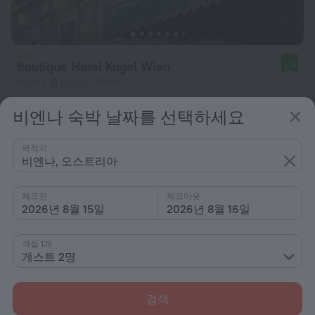
Boutique Hotel Kugel Wien
8.9
비엔나 중심까지 1.9 km
최저 ₩ 257,371
비엔나 숙박 날짜를 선택하세요
1박당
목적지
비엔나, 오스트리아
체크인
체크아웃
2026년 8월 15일
2026년 8월 16일
객실 1개
게스트 2명
검색