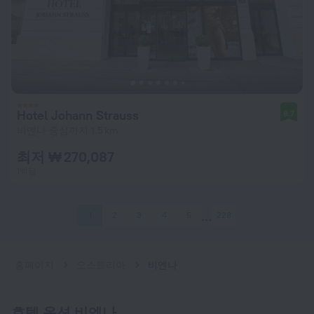
Hotel Johann Strauss
8.7
비엔나 중심까지 1.5 km
최저 ₩ 270,087
1박당
1
2
3
4
5
228
홈페이지
오스트리아
비엔나
호텔 옵션 비엔나