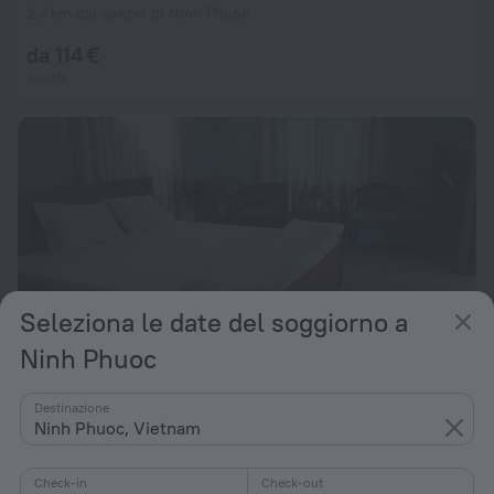
2,4 km dal centro di Ninh Phuoc
da 114 €
a notte
Seleziona le date del soggiorno a
Ninh Phuoc
Destinazione
Ninh Phuoc, Vietnam
Jungle Beach
10
2,1 km dal centro di Ninh Phuoc
Check-in
Check-out