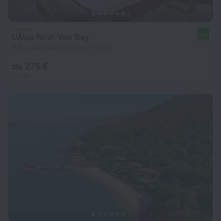
L'Alya Ninh Van Bay
9,9
8,7 km dal centro di Ninh Phuoc
da 276 €
a notte