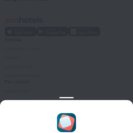
Azienda
L'azienda e il team
Contatti
Lavora con noi
Comunicati stampa
Per i clienti
Guida e FAQ
Servizio clienti
Blog di viaggio
Impostazioni dei cookie
Termini e condizioni di prenotazione
Per i partner