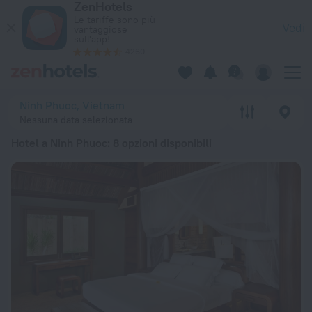
ZenHotels
Le 20 migliori Hotel a Ninh Phuoc 2026 da 42 € - Prenota ora
Le tariffe sono più
Vedi
vantaggiose
sull'app!
4260
Ninh Phuoc, Vietnam
Nessuna data selezionata
Hotel a Ninh Phuoc
: 8 opzioni disponibili