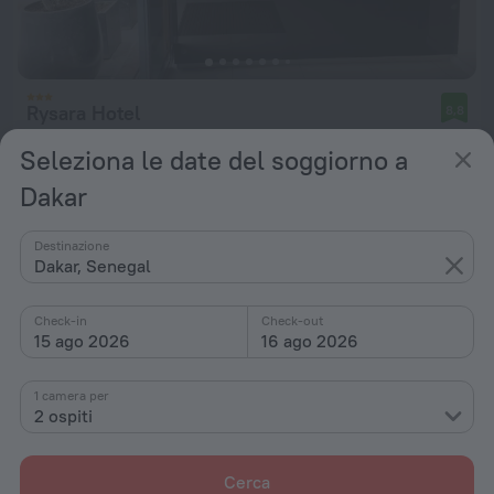
Rysara Hotel
8,8
3,9 km dal centro di Dakar
Seleziona le date del soggiorno a
da 197 €
Dakar
a notte
Destinazione
Dakar, Senegal
Check-in
Check-out
15 ago 2026
16 ago 2026
1 camera per
2 ospiti
Cerca