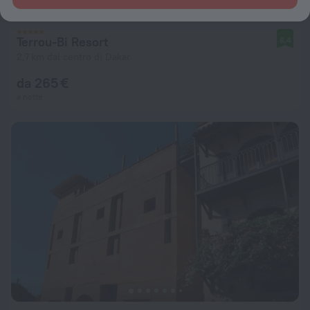
Terrou-Bi Resort
8,4
2,7 km dal centro di Dakar
da 265 €
a notte