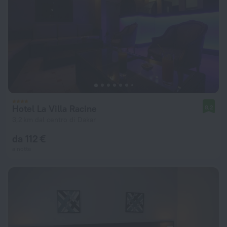
Hotel La Villa Racine
8,2
3,2 km dal centro di Dakar
da 112 €
a notte