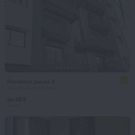
Résidence paryss 3
7,4
2,8 km dal centro di Dakar
da 48 €
a notte