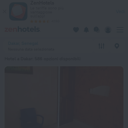
ZenHotels
Le 20 migliori Hotel a Dakar 2026 da 22 € - Prenota ora su Z
Le tariffe sono più
Vedi
vantaggiose
sull'app!
4260
Dakar, Senegal
Nessuna data selezionata
Hotel a Dakar
: 586 opzioni disponibili