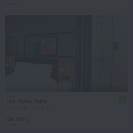
a notte
Ibis Styles Dakar
7,8
3,4 km dal centro di Dakar
da 106 €
a notte