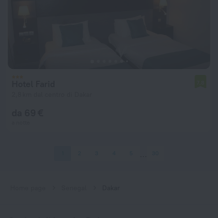
Hotel Farid
7,8
2,8 km dal centro di Dakar
da 69 €
a notte
1
2
3
4
5
30
Home page
Senegal
Dakar