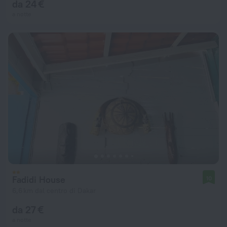
da 24 €
a notte
Fadidi House
10
6,6 km dal centro di Dakar
da 27 €
a notte