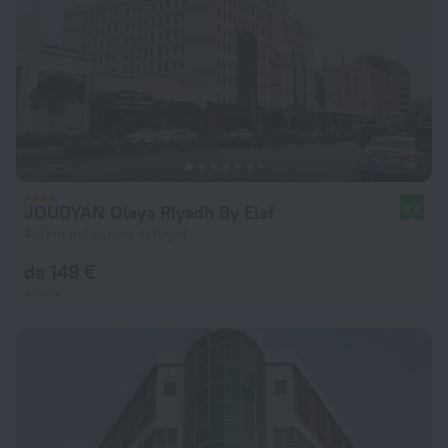
JOUDYAN Olaya Riyadh By Elaf
8,4
4,4 km dal centro di Riyad
da 149 €
a notte