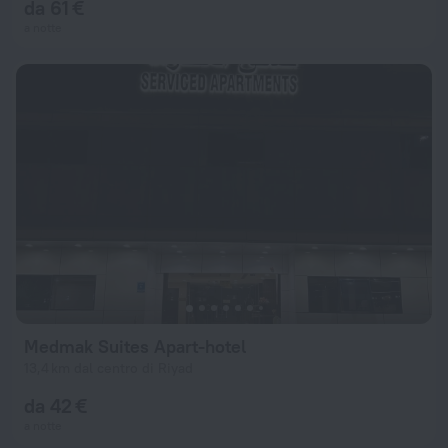
da 61 €
a notte
Medmak Suites Apart-hotel
13,4 km dal centro di Riyad
da 42 €
a notte