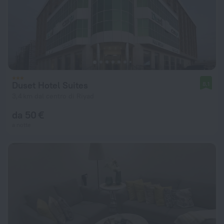
Duset Hotel Suites
8,1
3,4 km dal centro di Riyad
da 50 €
a notte