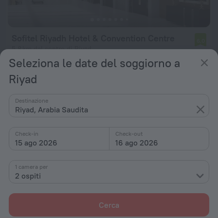
Sofitel Riyadh Hotel & Convention Centre
6,0
5,8 km dal centro di Riyad
Seleziona le date del soggiorno a
da 262 €
Riyad
a notte
Destinazione
Riyad, Arabia Saudita
Check-in
Check-out
15 ago 2026
16 ago 2026
1 camera per
2 ospiti
Cerca