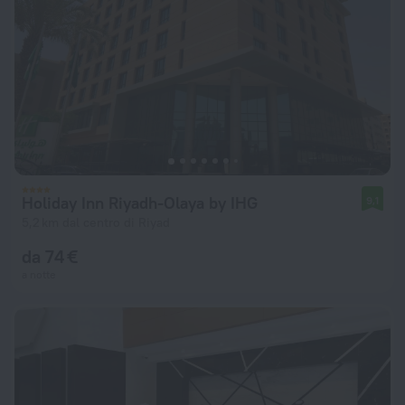
Holiday Inn Riyadh-Olaya by IHG
9,1
5,2 km dal centro di Riyad
da 74 €
a notte