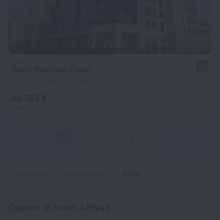
Rosh Rayhaan Hotel
9,0
3,8 km dal centro di Riyad
da 183 €
a notte
1
2
3
4
5
170
Home page
Arabia Saudita
Riyad
Opzioni di hotel a Riyad