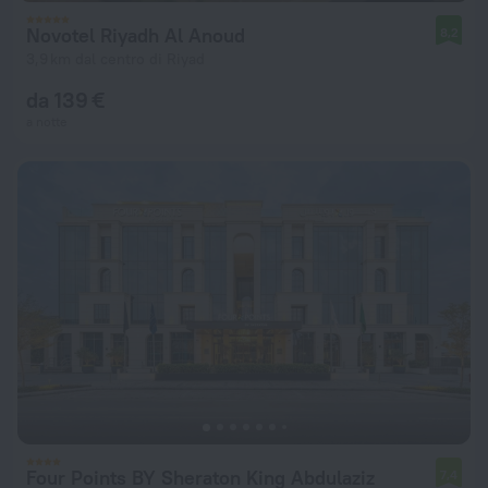
Novotel Riyadh Al Anoud
8,2
3,9 km dal centro di Riyad
da 139 €
a notte
Four Points BY Sheraton King Abdulaziz
7,4