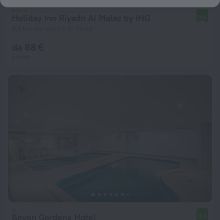
Holiday Inn Riyadh Al Malaz by IHG
9,2
4,5 km dal centro di Riyad
da 88 €
a notte
Seven Gardens Hotel
8,6