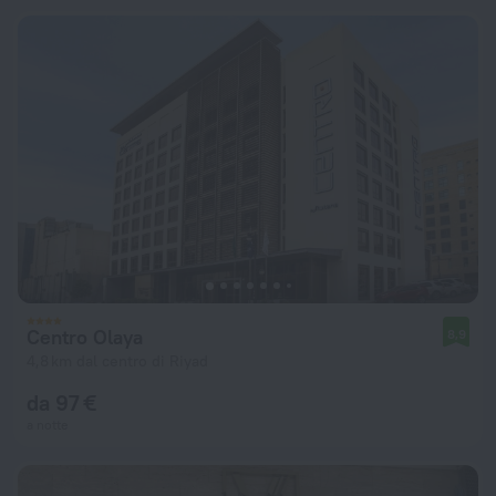
Centro Olaya
8,9
4,8 km dal centro di Riyad
da 97 €
a notte