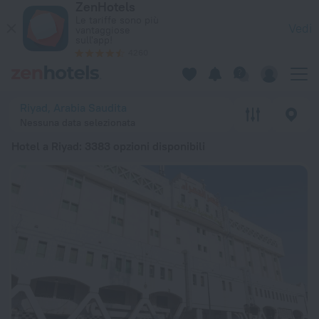
ZenHotels
Le 20 migliori Hotel a Riyad 2026 da 31 € - Prenota ora su Ze
Le tariffe sono più
Vedi
vantaggiose
sull'app!
4260
Riyad, Arabia Saudita
Nessuna data selezionata
Hotel a Riyad
: 3383 opzioni disponibili