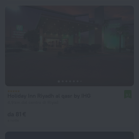
Holiday Inn Riyadh al qasr by IHG
9,1
4,9 km dal centro di Riyad
da 81 €
a notte