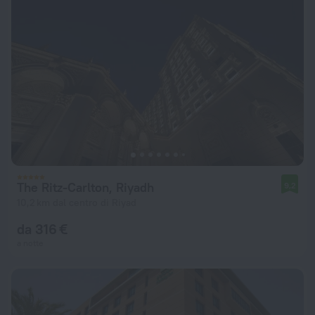
The Ritz-Carlton, Riyadh
9,2
10,2 km dal centro di Riyad
da 316 €
a notte