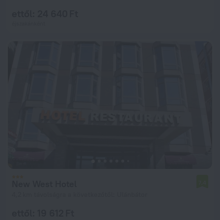
ettől: 24 640 Ft
éjszakánként
New West Hotel
7,4
4,2 km távolságra a következőtől: Ulánbátor
ettől: 19 612 Ft