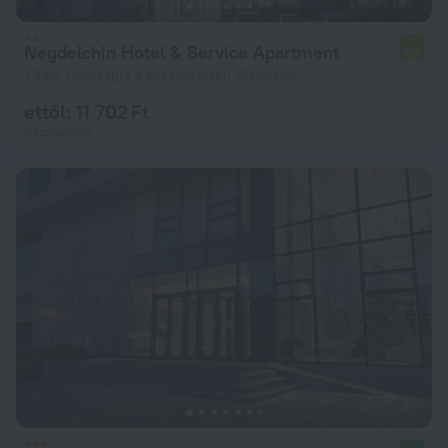
Negdelchin Hotel & Service Apartment
6,6
1,3 km távolságra a következőtől: Ulánbátor
ettől: 11 702 Ft
éjszakánként