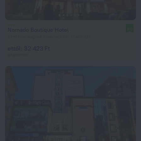
Nomado Boutique Hotel
8,0
2 km távolságra a következőtől: Ulánbátor
ettől: 32 423 Ft
éjszakánként