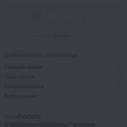
1
2
3
4
5
14
Főoldal
Mongólia
Ulánbátor
Szállodaopciók Ulánbátorban
Csillagok szerint
Típus szerint
Szolgáltatásokkal
Érdekességek