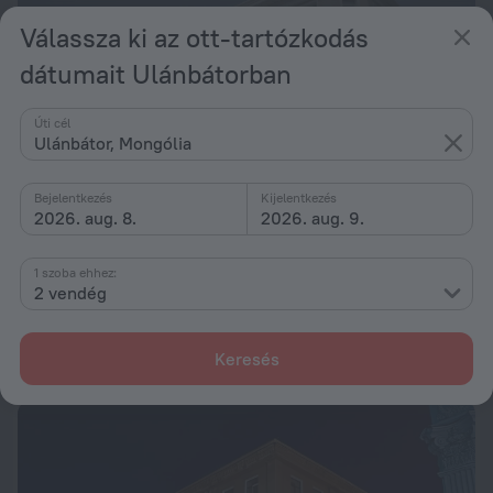
Válassza ki az ott-tartózkodás
dátumait Ulánbátorban
Úti cél
Ulánbátor, Mongólia
Bejelentkezés
Kijelentkezés
2026. aug. 8.
2026. aug. 9.
Continental Hotel
7,0
1 szoba ehhez:
2 vendég
833 m távolságra a következőtől: Ulánbátor
ettől: 33 207 Ft
Keresés
éjszakánként