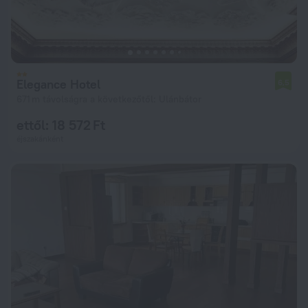
Elegance Hotel
6,5
671 m távolságra a következőtől: Ulánbátor
ettől: 18 572 Ft
éjszakánként