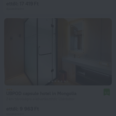
ettől: 17 419 Ft
éjszakánként
UBPOD capsule hotel in Mongolia
9,0
2 km távolságra a következőtől: Ulánbátor
ettől: 9 963 Ft
éjszakánként