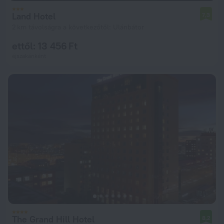
Land Hotel
7,3
2 km távolságra a következőtől: Ulánbátor
ettől: 13 456 Ft
éjszakánként
The Grand Hill Hotel
8,2