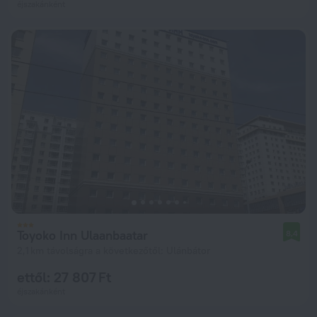
éjszakánként
Toyoko Inn Ulaanbaatar
8,4
2,1 km távolságra a következőtől: Ulánbátor
ettől: 27 807 Ft
éjszakánként