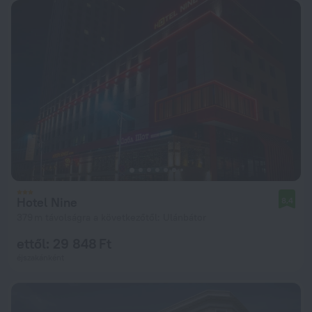
Hotel Nine
8,4
379 m távolságra a következőtől: Ulánbátor
ettől: 29 848 Ft
éjszakánként