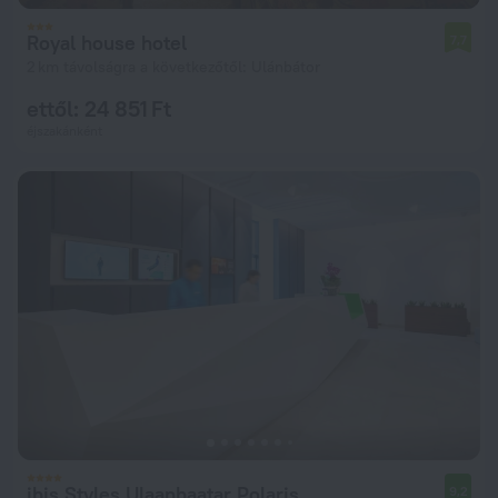
Royal house hotel
7,7
2 km távolságra a következőtől: Ulánbátor
ettől: 24 851 Ft
éjszakánként
ibis Styles Ulaanbaatar Polaris
9,2