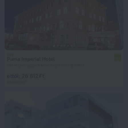
Puma Imperial Hotel
7,1
361 m távolságra a következőtől: Ulánbátor
ettől: 26 612 Ft
éjszakánként