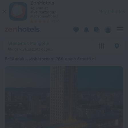
ZenHotels
A 20 legjobb Szállodák Ulánbátorban 20267 425 Ft ártól – Fo
Az árak az
Megtekintés
alkalmazásban
alacsonyabbak!
4260
Ulánbátor, Mongólia
Nincs kiválasztott dátum
Szállodák Ulánbátorban
: 269 opció érhető el