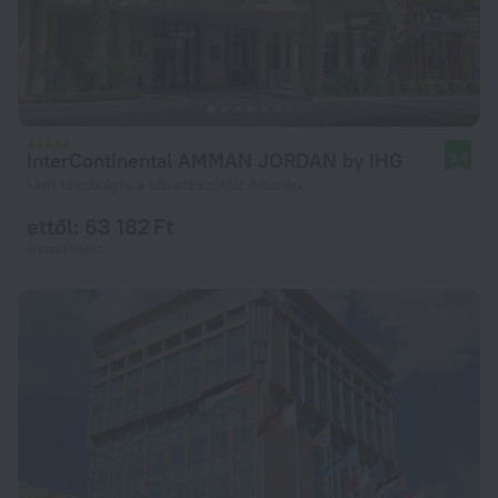
InterContinental AMMAN JORDAN by IHG
9,4
1 km távolságra a következőtől: Ammán
ettől: 63 182 Ft
éjszakánként