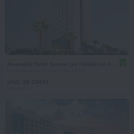
Movenpick Hotel Amman (ex Holiday Inn Amman)
9,0
6,8 km távolságra a következőtől: Ammán
ettől: 38 334 Ft
éjszakánként