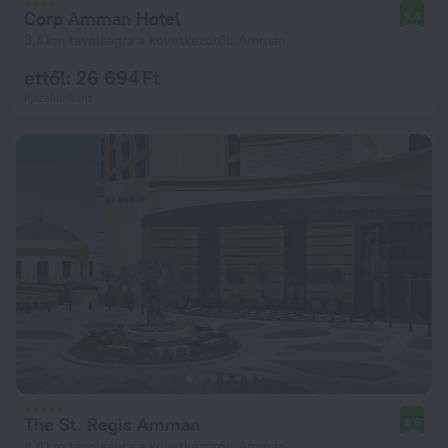
Corp Amman Hotel
9,4
3,4 km távolságra a következőtől: Ammán
ettől: 26 694 Ft
éjszakánként
The St. Regis Amman
9,6
4,4 km távolságra a következőtől: Ammán