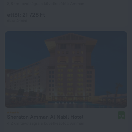
8,8 km távolságra a következőtől: Ammán
ettől: 21 728 Ft
éjszakánként
Sheraton Amman Al Nabil Hotel
9,0
4,2 km távolságra a következőtől: Ammán