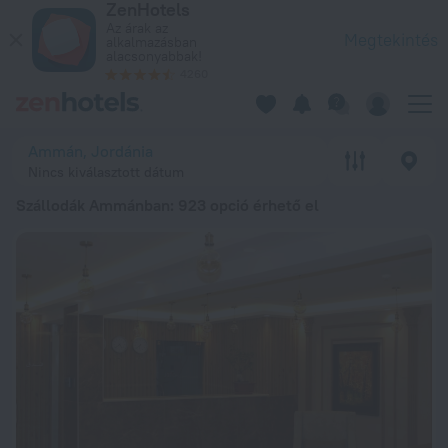
ZenHotels
A 20 legjobb Szállodák Ammánban 202616 141 Ft ártól – Fogla
Az árak az
Megtekintés
alkalmazásban
alacsonyabbak!
4260
Ammán, Jordánia
Nincs kiválasztott dátum
Szállodák Ammánban
: 923 opció érhető el