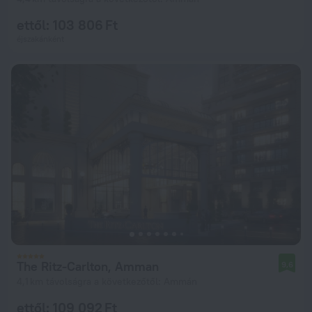
ettől: 103 806 Ft
éjszakánként
The Ritz-Carlton, Amman
9,6
4,1 km távolságra a következőtől: Ammán
ettől: 109 092 Ft