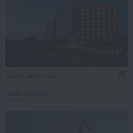
Grand Hyatt Amman
9,0
1,5 km távolságra a következőtől: Ammán
ettől: 43 870 Ft
éjszakánként