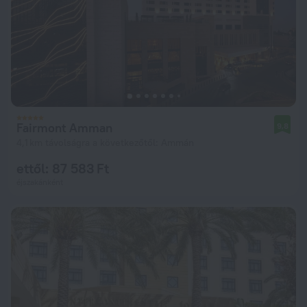
Fairmont Amman
9,8
4,1 km távolságra a következőtől: Ammán
ettől: 87 583 Ft
éjszakánként