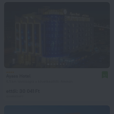
Ayass Hotel
9,1
6,5 km távolságra a következőtől: Ammán
ettől: 30 041 Ft
éjszakánként