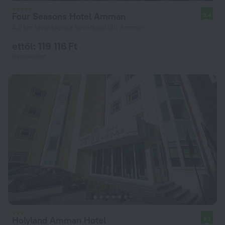
Four Seasons Hotel Amman
9,4
4,2 km távolságra a következőtől: Ammán
ettől: 119 116 Ft
éjszakánként
Holyland Amman Hotel
9,7