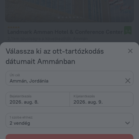
Landmark Amman Hotel & Conference Center
9,4
2,1 km távolságra a következőtől: Ammán
Válassza ki az ott-tartózkodás
ettől: 44 867 Ft
éjszakánként
dátumait Ammánban
Úti cél
Ammán, Jordánia
Bejelentkezés
Kijelentkezés
2026. aug. 8.
2026. aug. 9.
1 szoba ehhez:
2 vendég