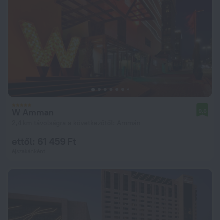
W Amman
9,6
2,4 km távolságra a következőtől: Ammán
ettől: 61 459 Ft
éjszakánként