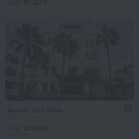
ettől: 50 426 Ft
éjszakánként
Naylover Hotel Suites
9,2
6 km távolságra a következőtől: Ammán
ettől: 24 184 Ft
éjszakánként