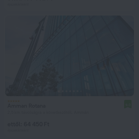
éjszakánként
Amman Rotana
9,0
2,5 km távolságra a következőtől: Ammán
ettől: 64 450 Ft
éjszakánként