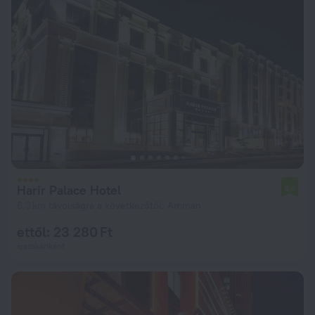
Harir Palace Hotel
6,6
6,3 km távolságra a következőtől: Ammán
ettől: 23 280 Ft
éjszakánként