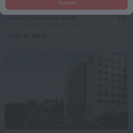
Keresés
Crowne Plaza Amman by IHG
9,4
5,2 km távolságra a következőtől: Ammán
ettől: 38 164 Ft
éjszakánként