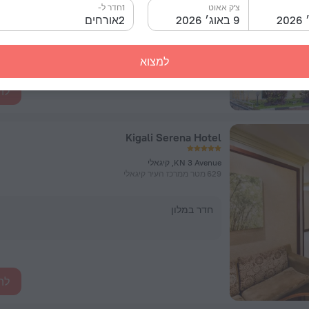
צ'ק אאוט
1חדר ל-
9 באוג׳ 2026
2אורחים
חדר במלון
למצוא
לה
Kigali Serena Hotel
KN 3 Avenue, קיגאלי
629 מטר ממרכז העיר קיגאלי
חדר במלון
לה