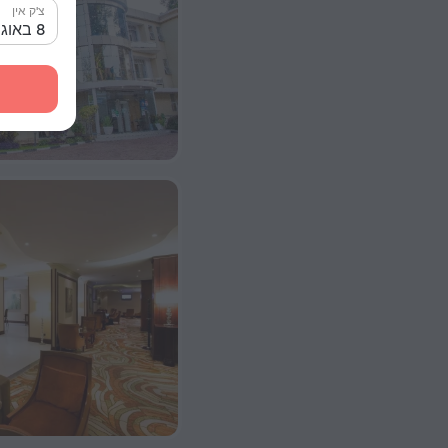
צ'ק אין
8 באוג׳ 2026