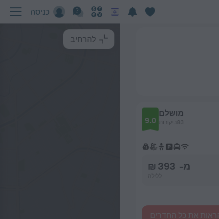
כניסה
להרחיב
מושלם
9.0
83ביקורות
מ- 393 ₪
ללילה
ראות את כל החדרים