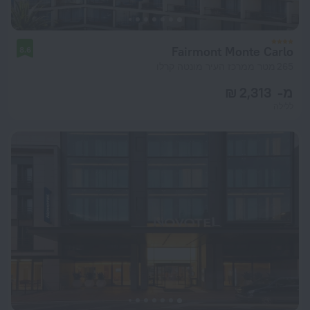
Fairmont Monte Carlo
8.6
265 מטר ממרכז העיר מונטה קרלו
מ- 2,313 ₪
ללילה