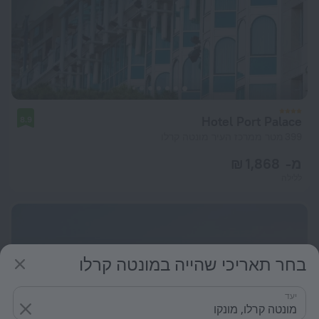
Hotel Port Palace
8.9
399 מטר ממרכז העיר מונטה קרלו
מ- 1,868 ₪
ללילה
בחר תאריכי שהייה במונטה קרלו
יעד
מונטה קרלו, מונקו