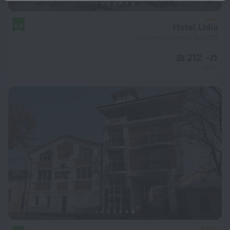
Hotel Lidia
8.6
771 מטר ממרכז העיר קישינב
מ- 212 ₪
ללילה