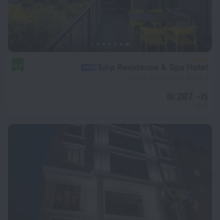
Tulip Residence & Spa Hotel
8.9
3.7 ק"מ ממרכז העיר קישינב
מ- 287 ₪
ללילה