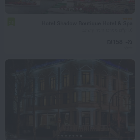
Hotel Shadow Boutique Hotel & Spa
7.6
1.8 ק"מ ממרכז העיר קישינב
מ- 158 ₪
ללילה