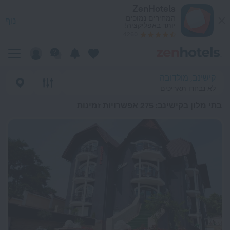
כי טובים בתי מלון בקישינב 2026 from 141 ₪ - הזמינו עכשיו ב-ZenHotels.com
ZenHotels
המחירים נמוכים
נוף
יותר באפליקציה!
4260
קישינב, מולדובה
לא נבחרו תאריכים
בתי מלון בקישינב
: 275 אפשרויות זמינות