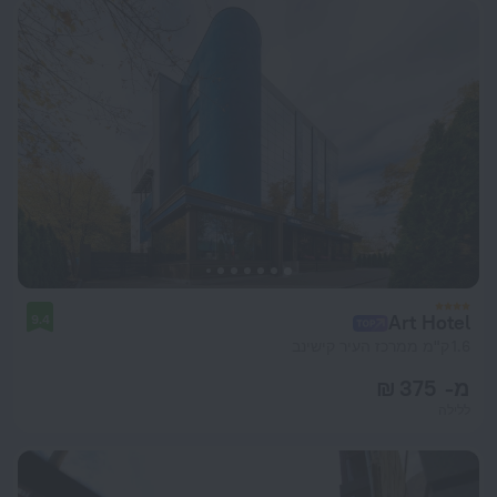
Art Hotel
9.4
1.6 ק"מ ממרכז העיר קישינב
מ- 375 ₪
ללילה