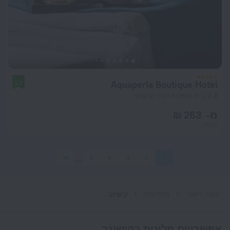
Aquaperla Boutique Hotel
9.7
2.8 ק"מ ממרכז העיר קישינב
מ- 263 ₪
ללילה
14
5
4
3
2
1
עמוד ראשי
מולדובה
קישינב
אפשרויות מלונות בקישינב