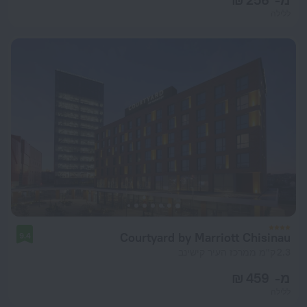
ללילה
Courtyard by Marriott Chisinau
9.4
2.3 ק"מ ממרכז העיר קישינב
מ- 459 ₪
ללילה