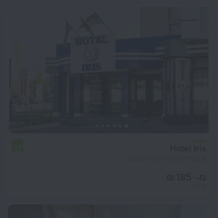
Hotel Iris
6.9
2.2 ק"מ ממרכז העיר קישינב
מ- 185 ₪
ללילה