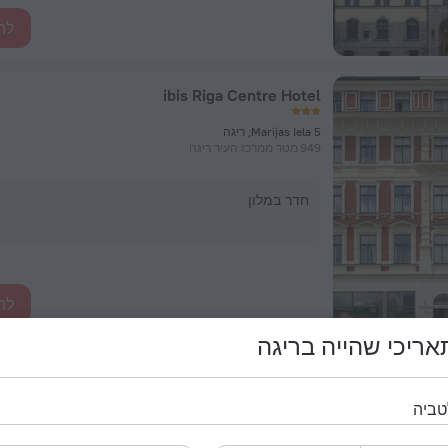
לה
ibis Riga Centre Hotel
Marijas Iela 5, ריגה
949 מטר ממרכז העיר ריגה
חדר במלון
לה
ריכי שהייה בריגה
Grand Poet Hotel by Semarah
Raina blvd 5/6, ריגה
574 מטר ממרכז העיר ריגה