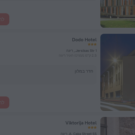
לה
Dodo Hotel
1 Jersikas Str., ריגה
2.5 ק"מ ממרכז העיר ריגה
חדר במלון
לה
Viktorija Hotel
A. Caka Street 55, ריגה