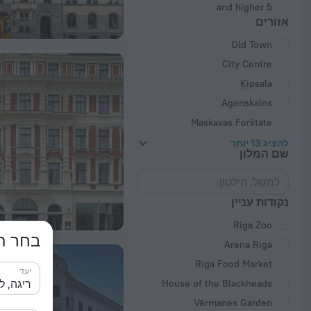
5 and higher
אזורים
Old Town
City Centre
Ķīpsala
Agenskalns
Maskavas Forštate
להציג 13 יותר
שם המלון
נקודות עניין
Riga Zoo
בחר תא
Arena Riga
Riga Food Market
יעד
House of the Blackheads
Vērmanes Garden