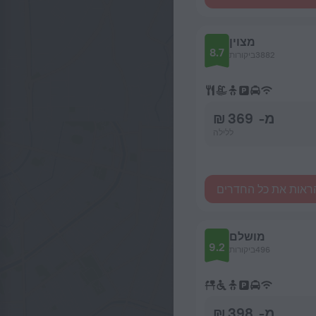
מצוין
8.7
3882ביקורות
מ- 369 ₪
ללילה
ראות את כל החדרים
מושלם
9.2
496ביקורות
מ- 398 ₪