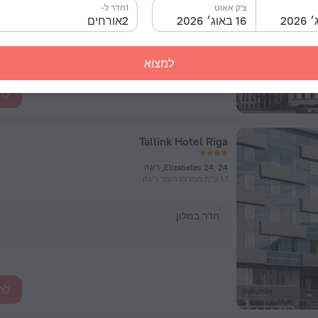
צ'ק אאוט
1חדר ל-
16 באוג׳ 2026
2אורחים
חדר במלון
למצוא
לה
Tallink Hotel Riga
Elizabetes 24, 24, ריגה
1.1 ק"מ ממרכז העיר ריגה
חדר במלון
לה