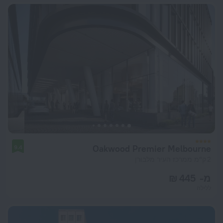
Oakwood Premier Melbourne
9.4
2 ק"מ ממרכז העיר מלבורן
מ- 445 ₪
ללילה