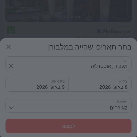
W Melbourne
9.4
520 מטר ממרכז העיר מלבורן
בחר תאריכי שהייה במלבורן
מ- 823 ₪
ללילה
יעד
מלבורן, אוסטרליה
צ'ק אין
צ'ק אאוט
8 באוג׳ 2026
9 באוג׳ 2026
1חדר ל-
2אורחים
למצוא