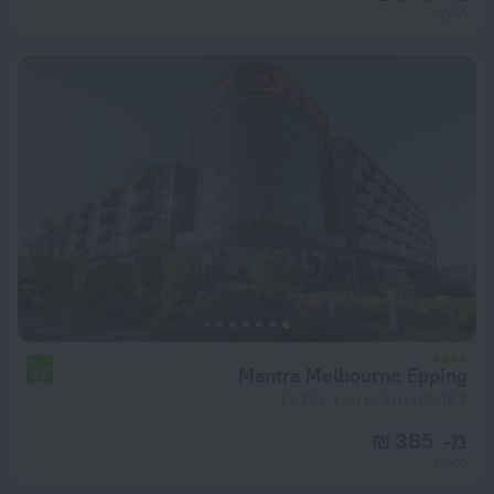
ללילה
Mantra Melbourne Epping
8.8
18.7 ק"מ ממרכז העיר מלבורן
מ- 385 ₪
ללילה