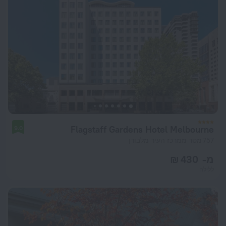
Flagstaff Gardens Hotel Melbourne
9.0
757 מטר ממרכז העיר מלבורן
מ- 430 ₪
ללילה