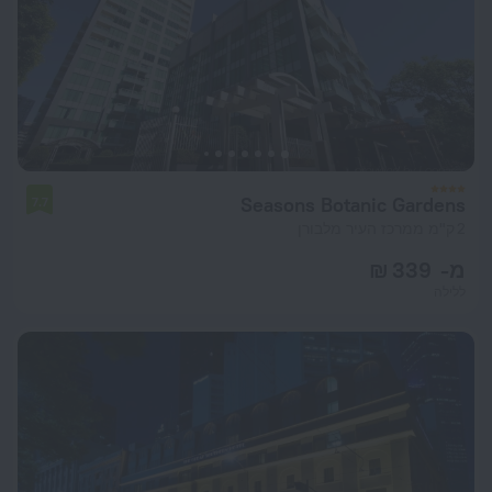
Seasons Botanic Gardens
7.7
2 ק"מ ממרכז העיר מלבורן
מ- 339 ₪
ללילה