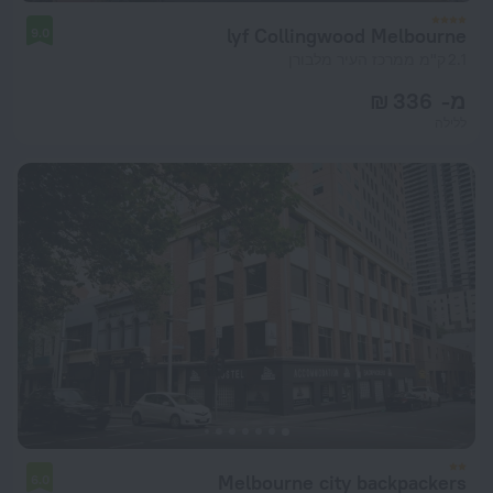
lyf Collingwood Melbourne
9.0
2.1 ק"מ ממרכז העיר מלבורן
מ- 336 ₪
ללילה
Melbourne city backpackers
6.0