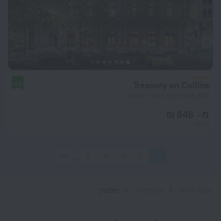
Treasury on Collins
9.6
330 מטר ממרכז העיר מלבורן
מ- 846 ₪
ללילה
249
5
4
3
2
1
עמוד ראשי
אוסטרליה
מלבורן