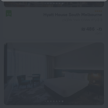
Hyatt House South Melbourne
9.8
2.3 ק"מ ממרכז העיר מלבורן
מ- 486 ₪
ללילה