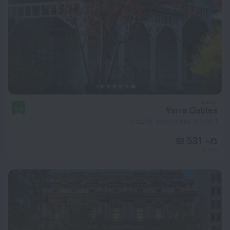
Yarra Gables
9.8
51.1 ק"מ ממרכז העיר מלבורן
מ- 531 ₪
ללילה