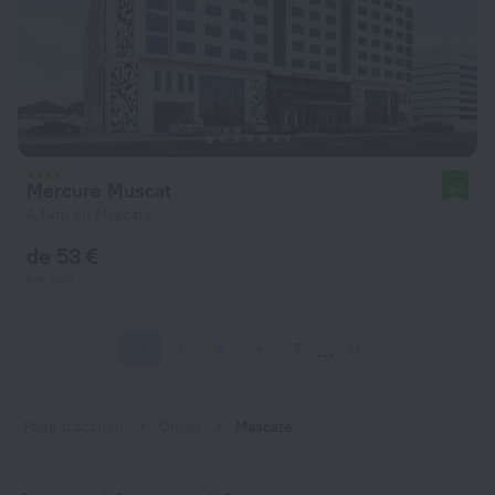
Mercure Muscat
8,1
4,1 km du Mascate
de 53 €
par nuit
1
2
3
4
5
21
Page d'accueil
Oman
Mascate