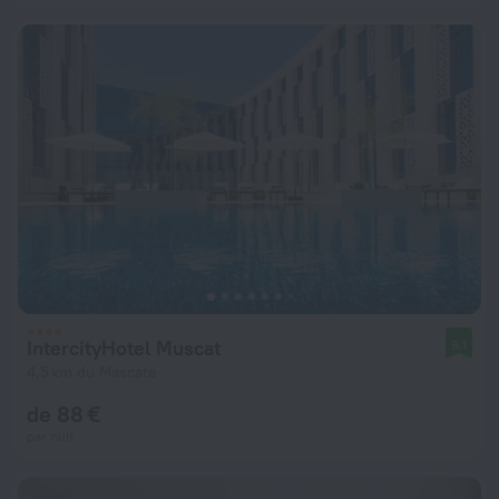
IntercityHotel Muscat
9,1
4,5 km du Mascate
de 88 €
par nuit