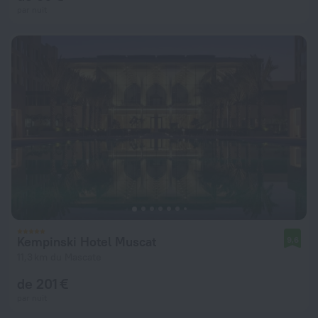
par nuit
Kempinski Hotel Muscat
9,6
11,3 km du Mascate
de 201 €
par nuit