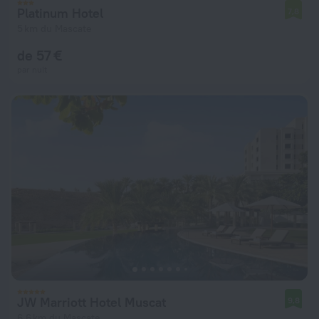
Platinum Hotel
7,8
5 km du Mascate
de 57 €
par nuit
JW Marriott Hotel Muscat
9,8
6,6 km du Mascate