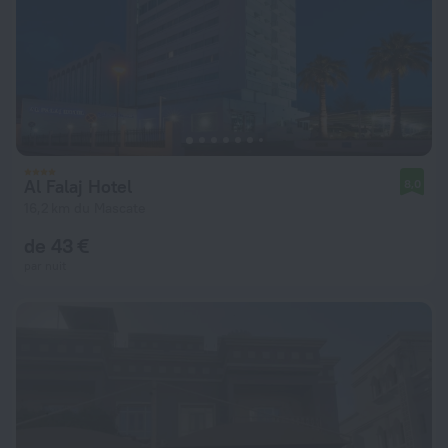
Al Falaj Hotel
8,0
16,2 km du Mascate
de 43 €
par nuit