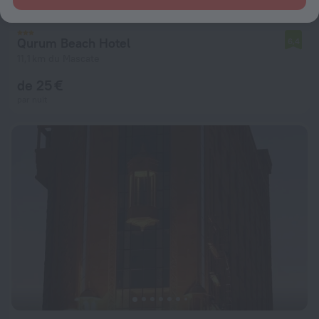
Qurum Beach Hotel
6,4
11,1 km du Mascate
de 25 €
par nuit