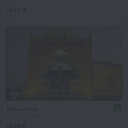
de 121 €
par nuit
Mutrah Hotel
8,0
17,5 km du Mascate
de 59 €