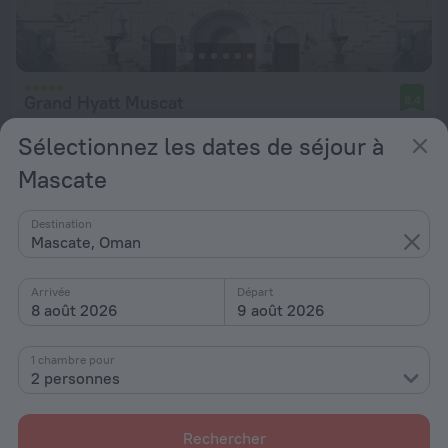
Grand Hyatt Muscat
8,4
6,6 km du Mascate
Sélectionnez les dates de séjour à
de 155 €
Mascate
par nuit
Destination
Mascate, Oman
Arrivée
Départ
8 août 2026
9 août 2026
1 chambre pour
2 personnes
Rechercher