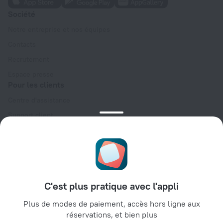
Société
Notre entreprise et nos équipes
Contacts
Recrutement
Espace presse
Pour les clients
Centre d'assistance
Support client
Blog de voyage
Paramètres des cookies
Condition générales de réservation (English)
Espace partenaires
C'est plus pratique avec l'appli
Espace hébergeurs
Espaces agences de voyage
Plus de modes de paiement, accès hors ligne aux
réservations, et bien plus
Espace entreprises