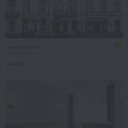
Alexa Old Town
7,1
1,1 km du Vilnius
de 72 €
par nuit