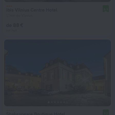
ibis Vilnius Centre Hotel
8,9
1,1 km du Vilnius
de 88 €
par nuit
Shakespeare Boutique Hotel
9,2