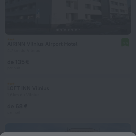
AIRINN Vilnius Airport Hotel
8,6
4,7 km du Vilnius
de 135 €
par nuit
LOFT INN Vilnius
1,6 km du Vilnius
de 68 €
par nuit