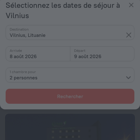
Sélectionnez les dates de séjour à
Vilnius
Destination
Vilnius, Lituanie
Arrivée
Départ
8 août 2026
9 août 2026
1 chambre pour
Corner Hotel
2 personnes
8,0
1,4 km du Vilnius
de 76 €
Rechercher
par nuit