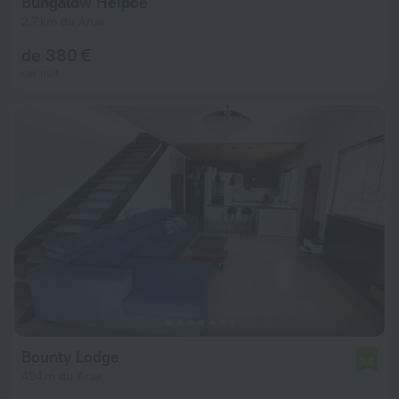
Bungalow Heipoe
2,7 km du Arue
de 380 €
par nuit
Bounty Lodge
7,6
494 m du Arue