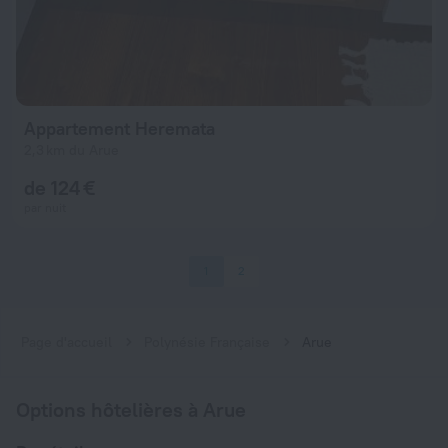
Appartement Heremata
2,3 km du Arue
de 124 €
par nuit
1
2
Page d'accueil
Polynésie Française
Arue
Options hôtelières à Arue