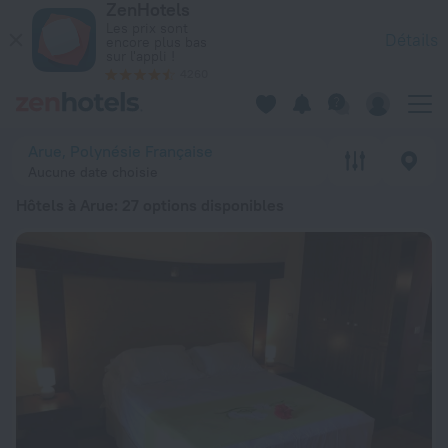
ZenHotels
Les 20 meilleurs hôtels Hôtels à Arue 2026 à partir de 124 €
Les prix sont
Détails
encore plus bas
sur l'appli !
4260
Arue, Polynésie Française
Aucune date choisie
Hôtels à Arue
: 27 options disponibles