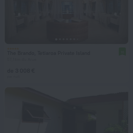
The Brando, Tetiaroa Private Island
10
57,1 km du Arue
de 3 008 €
par nuit