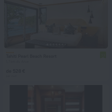
Tahiti Pearl Beach Resort
7,7
1,7 km du Arue
de 528 €
par nuit