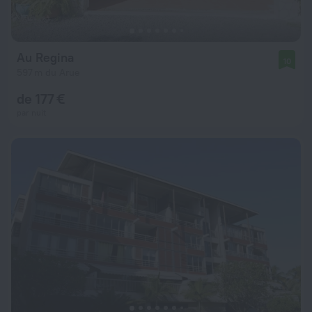
Au Regina
10
597 m du Arue
de 177 €
par nuit