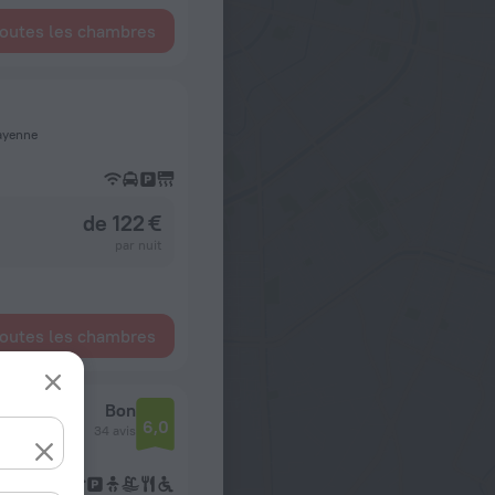
toutes les chambres
Cayenne
de 122 €
par nuit
toutes les chambres
Bon
6,0
34 avis