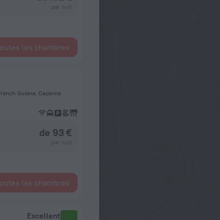
par nuit
toutes les chambres
 French Guiana, Cayenne
de 93 €
par nuit
toutes les chambres
Excellent