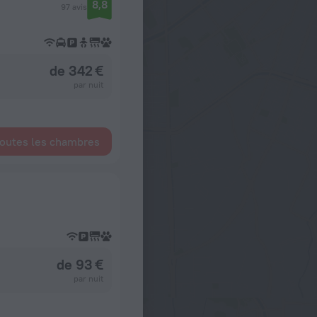
8,8
97 avis
de 342 €
par nuit
toutes les chambres
de 93 €
par nuit