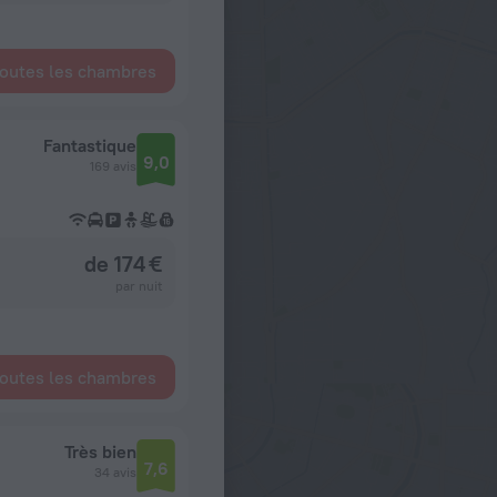
toutes les chambres
Fantastique
9,0
169 avis
de 174 €
par nuit
toutes les chambres
Très bien
7,6
34 avis