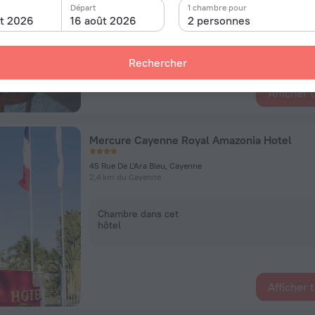
Départ
1 chambre pour
Chambre dans cet
ût 2026
16 août 2026
2 personnes
hôtel
Rechercher
Afficher 
Mercure Cayenne Royal Amazonia Hotel
45 Rue De L'Ara Bleu, Cayenne
2,4 km du Cayenne
Chambre dans cet
hôtel
Afficher 