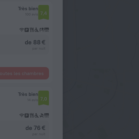
Très bien
7,4
100 avis
de 88 €
par nuit
toutes les chambres
Très bien
7,0
14 avis
de 76 €
par nuit