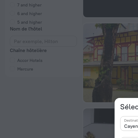
7 and higher
6 and higher
5 and higher
Nom de l'hôtel
Chaîne hôtelière
Accor Hotels
Mercure
Sélec
Destinat