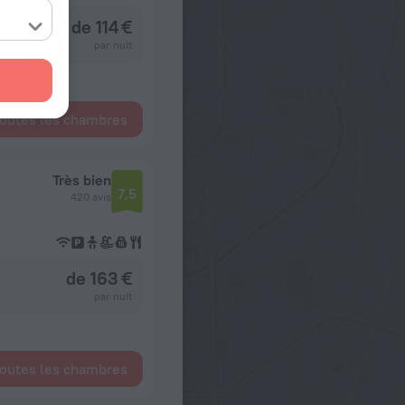
de 114 €
par nuit
toutes les chambres
Très bien
7,5
420 avis
de 163 €
par nuit
toutes les chambres