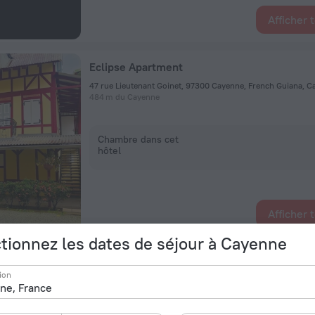
Afficher 
Eclipse Apartment
47 rue Lieutenant Goinet, 97300 Cayenne, French Guiana, 
484 m du Cayenne
Chambre dans cet
hôtel
Afficher 
tionnez les dates de séjour à Cayenne
Appart' hôtel Montjoyeux Les Vagues
ion
Chemin Grant, Cayenne
3 km du Cayenne