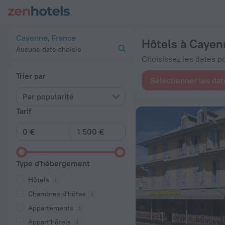
Les 20 meilleurs hôtels Hôtels à Cayenne 2026 à partir de 76
Cayenne, France
Hôtels à Cayen
Aucune date choisie
Choisissez les dates pou
Trier par
Sélectionner les dat
Par popularité
Tarif
Type d'hébergement
Hôtels
Chambres d'hôtes
Appartements
Appart'hôtels