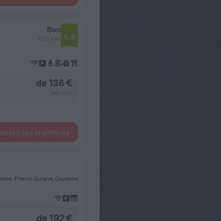
Bon
6,6
520 avis
de 136 €
par nuit
toutes les chambres
enne, French Guiana, Cayenne
de 192 €