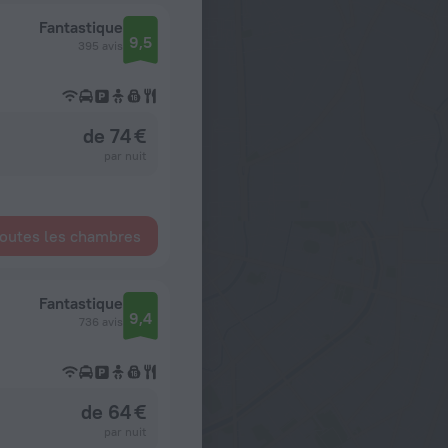
Fantastique
9,5
395 avis
de 74 €
par nuit
toutes les chambres
Fantastique
9,4
736 avis
de 64 €
par nuit