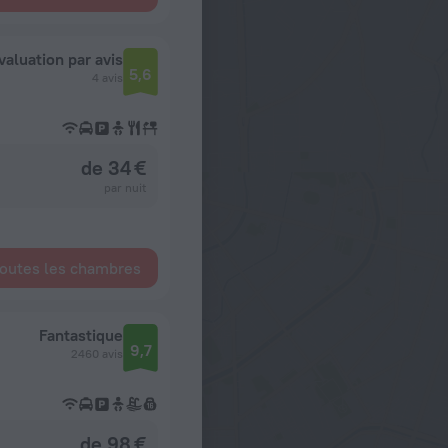
valuation par avis
5,6
4 avis
de 34 €
par nuit
toutes les chambres
Fantastique
9,7
2460 avis
de 98 €