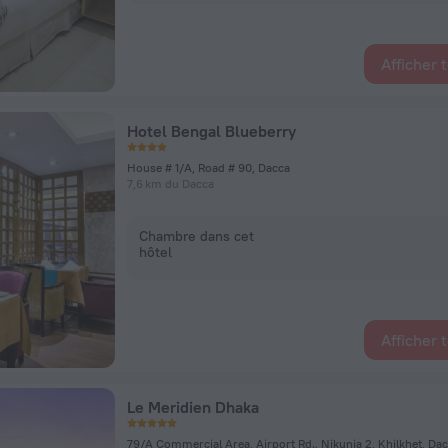
Afficher 
Hotel Bengal Blueberry
House # 1/A, Road # 90, Dacca
7,6 km du Dacca
Chambre dans cet
hôtel
Afficher 
Le Meridien Dhaka
79/A Commercial Area, Airport Rd., Nikunja 2, Khilkhet, Da