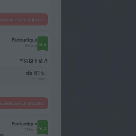
toutes les chambres
Fantastique
9,3
613 avis
de 61 €
par nuit
toutes les chambres
Fantastique
9,2
1261 avis
cca