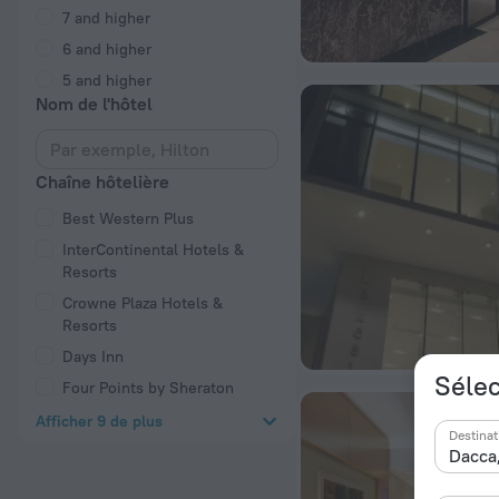
7 and higher
6 and higher
5 and higher
Nom de l'hôtel
Chaîne hôtelière
Best Western Plus
InterContinental Hotels &
Resorts
Crowne Plaza Hotels &
Resorts
Days Inn
Sélec
Four Points by Sheraton
Afficher 9 de plus
Destinat