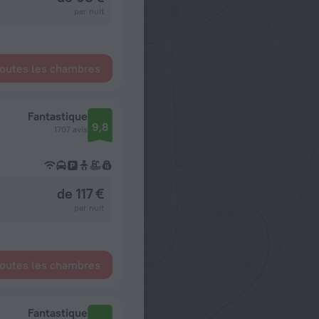
par nuit
toutes les chambres
Fantastique
9,8
1707 avis
de 117 €
par nuit
toutes les chambres
Fantastique