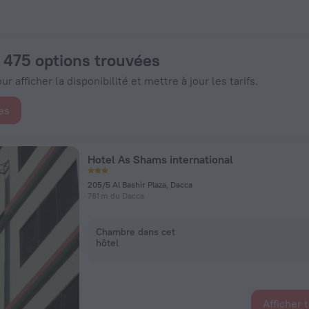
 - Réservez dès maintenant sur ZenHotels.com
: 475 options trouvées
r afficher la disponibilité et mettre à jour les tarifs.
es
Hotel As Shams international
205/5 Al Bashir Plaza, Dacca
781 m du Dacca
Chambre dans cet
hôtel
Afficher 