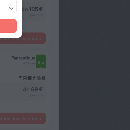
de 105 €
par nuit
toutes les chambres
Fantastique
9,5
470 avis
de 69 €
par nuit
toutes les chambres