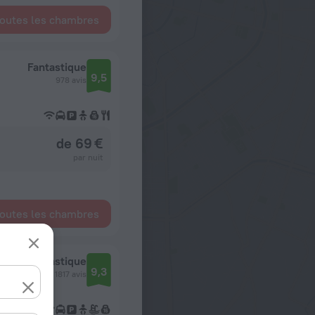
toutes les chambres
Fantastique
9,5
978 avis
de 69 €
par nuit
toutes les chambres
Fantastique
9,3
1817 avis