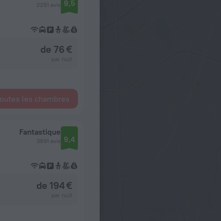
9,5
2251 avis
de 76 €
par nuit
toutes les chambres
Fantastique
9,4
3691 avis
de 194 €
par nuit