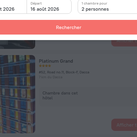
Départ
1 chambre pour
ût 2026
16 août 2026
2 personnes
Chambre dans cet
hôtel
Rechercher
Afficher 
Platinum Grand
#52, Road no.11, Block-F, Dacca
7 km du Dacca
Chambre dans cet
hôtel
Afficher 