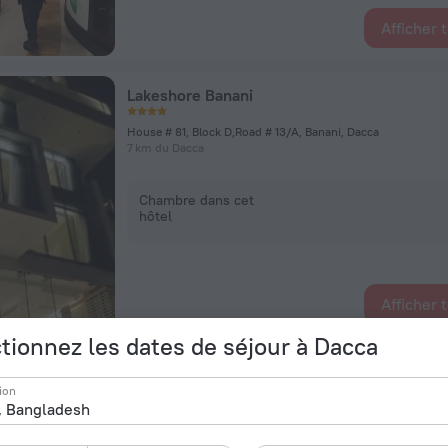
Afficher 
Lakeshore Banani
House # 81, Block D,Road # 13/A, Banani, Dacca
7 km du Dacca
Chambre dans cet
hôtel
Afficher 
tionnez les dates de séjour à Dacca
Amari Dhaka
ion
47, Road No 41, Dacca
6,9 km du Dacca