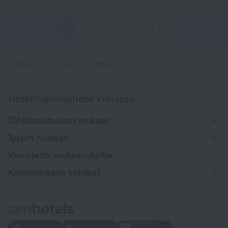
1
2
3
4
5
50
Kotisivu
Liettua
Vilna
Hotellivaihtoehdot Vilnassa
Tähtiluokituksen mukaan
Tyypin mukaan
Varustettu mukavuuksilla
Kiinnostuksen kohteet