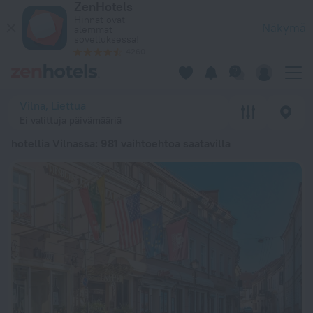
ZenHotels
20 parasta hotellia Vilnassa 2026 alkaen 59 € - varaa nyt ko
Hinnat ovat
Näkymä
alemmat
sovelluksessa!
4260
Vilna, Liettua
Ei valittuja päivämääriä
hotellia Vilnassa
: 981 vaihtoehtoa saatavilla