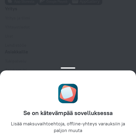
Yritys
Yritys ja tiimi
Yhteystiedot
Urat
Lehdistölle
Asiakkaille
Tukipalvelu
Asiakastuki
Matkablogi
Evästeasetukset
Booking Terms & Conditions
Kumppaneille
Se on kätevämpää sovelluksessa
Kiinteistönomistajille
Matkailutoimistoille
Lisää maksuvaihtoehtoja, offline-yhteys varauksiin ja
paljon muuta
Yritysasiakkaille