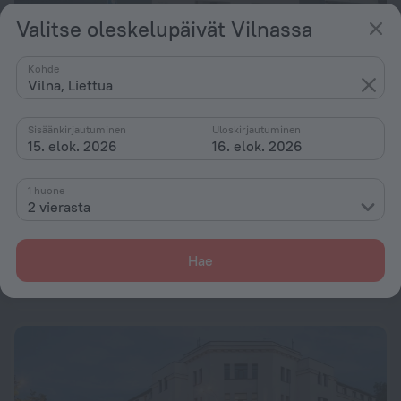
Valitse oleskelupäivät Vilnassa
Kohde
Vilna, Liettua
AIRINN Vilnius Airport Hotel
8,6
4,7 km kaupungin Vilna keskustasta
Sisäänkirjautuminen
Uloskirjautuminen
kohteesta 133 €
15. elok. 2026
16. elok. 2026
Yötä kohti
1 huone
2 vierasta
LOFT INN Vilnius
1,6 km kaupungin Vilna keskustasta
Hae
kohteesta 72 €
Yötä kohti