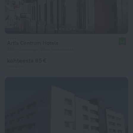
Artis Centrum Hotels
8,6
226 m kaupungin Vilna keskustasta
kohteesta 85 €
Yötä kohti