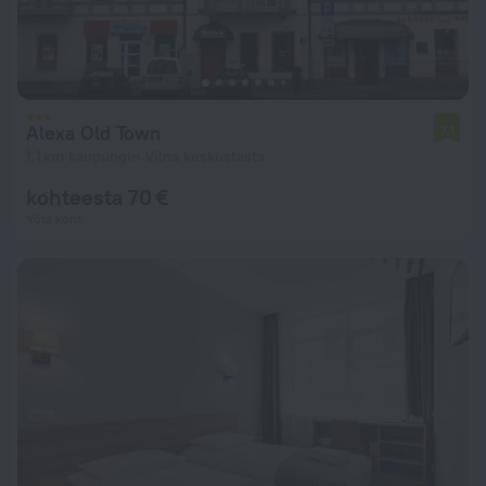
Alexa Old Town
7,1
1,1 km kaupungin Vilna keskustasta
kohteesta 70 €
Yötä kohti