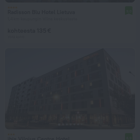
Radisson Blu Hotel Lietuva
9,0
1,4 km kaupungin Vilna keskustasta
kohteesta 135 €
Yötä kohti
ibis Vilnius Centre Hotel
8,9