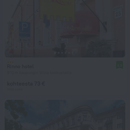
Rinno hotel
8,8
870 m kaupungin Vilna keskustasta
kohteesta 73 €
Yötä kohti