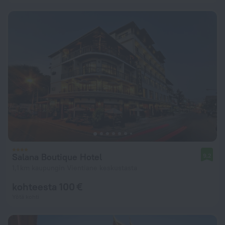
Salana Boutique Hotel
9,2
1,1 km kaupungin Vientiane keskustasta
kohteesta 100 €
Yötä kohti