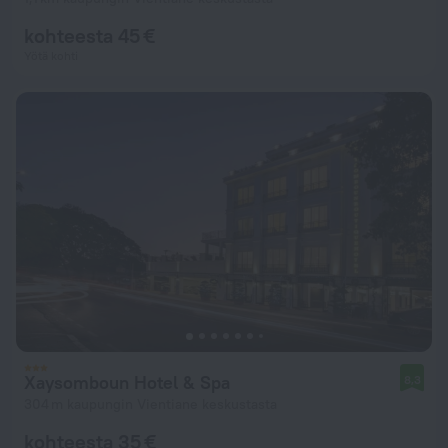
kohteesta 45 €
Yötä kohti
Xaysomboun Hotel & Spa
8,3
304 m kaupungin Vientiane keskustasta
kohteesta 35 €