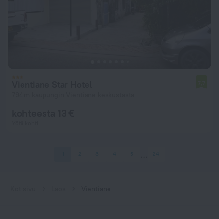
Vientiane Star Hotel
7,7
794 m kaupungin Vientiane keskustasta
kohteesta 13 €
Yötä kohti
1
2
3
4
5
24
Kotisivu
Laos
Vientiane