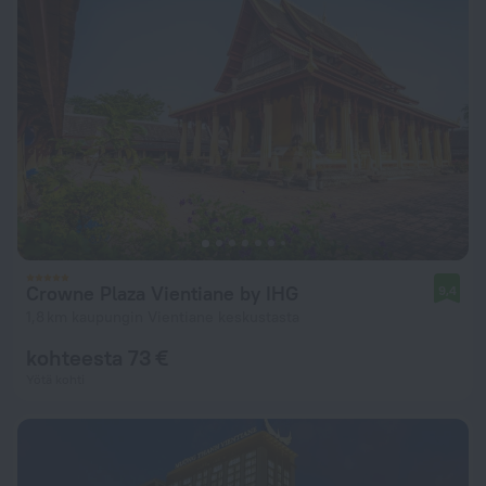
Crowne Plaza Vientiane by IHG
9,4
1,8 km kaupungin Vientiane keskustasta
kohteesta 73 €
Yötä kohti