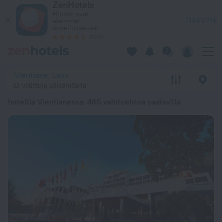
ZenHotels
20 parasta hotellia Vientianessa 2026 alkaen 13 € - varaa ny
Hinnat ovat
Näkymä
alemmat
sovelluksessa!
4260
Vientiane, Laos
Ei valittuja päivämääriä
hotellia Vientianessa
: 465 vaihtoehtoa saatavilla