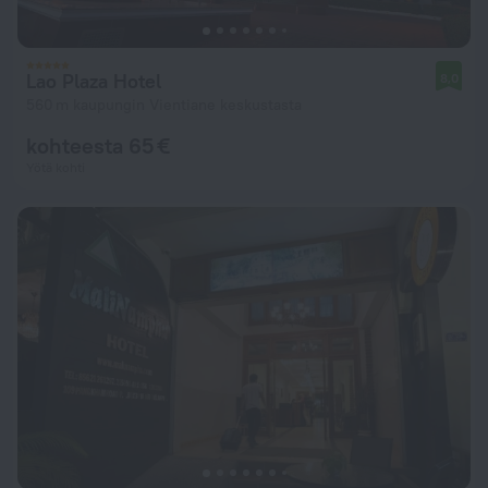
Lao Plaza Hotel
8,0
560 m kaupungin Vientiane keskustasta
kohteesta 65 €
Yötä kohti