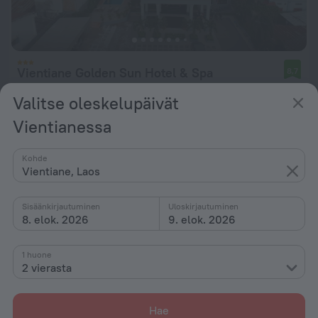
Vientiane Golden Sun Hotel & Spa
8,7
790 m kaupungin Vientiane keskustasta
Valitse oleskelupäivät
kohteesta 28 €
Vientianessa
Yötä kohti
Kohde
Vientiane, Laos
Sisäänkirjautuminen
Uloskirjautuminen
8. elok. 2026
9. elok. 2026
1 huone
2 vierasta
Hae