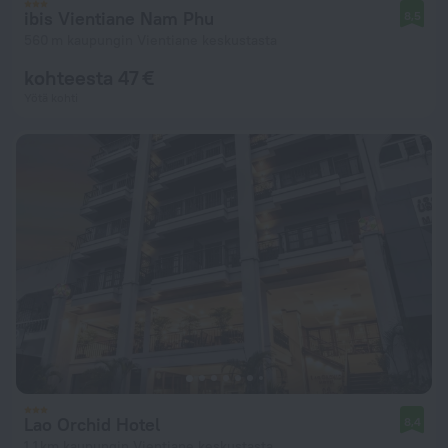
ibis Vientiane Nam Phu
8,5
560 m kaupungin Vientiane keskustasta
kohteesta 47 €
Yötä kohti
Lao Orchid Hotel
8,4
1,1 km kaupungin Vientiane keskustasta