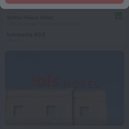
Settha Palace Hotel
8,4
535 m kaupungin Vientiane keskustasta
kohteesta 80 €
Yötä kohti