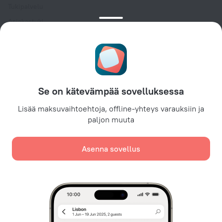
Tukipalvelu
Asiakastuki
Matkablogi
Evästeasetukset
Booking Terms & Conditions
Kumppaneille
Se on kätevämpää sovelluksessa
Kiinteistönomistajille
Matkailutoimistoille
Lisää maksuvaihtoehtoja, offline-yhteys varauksiin ja
paljon muuta
Yritysasiakkaille
Affiliate program
Asenna sovellus
Turvalliset maksut
Turvallinen tietosuoja johtavilta maksujärjestelmiltä.
Käytämme evästeitä sisällön, mainonnan ja liikenteen
analysointiin. Tiedot siirretään
yhteistyökumppaneillemme. Napsauttamalla ”Hyväksyn”