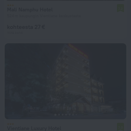
Mali Namphu Hotel
7,2
524 m kaupungin Vientiane keskustasta
kohteesta 27 €
Yötä kohti
Vientiane Luxury Hotel
7,0