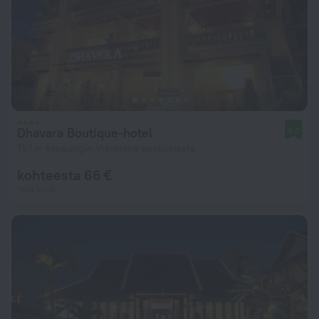
Dhavara Boutique-hotel
9,0
757 m kaupungin Vientiane keskustasta
kohteesta 66 €
Yötä kohti