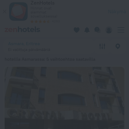
ZenHotels
20 parasta hotellia Asmarassa 2026 alkaen 115 € - varaa nyt 
Hinnat ovat
Näkymä
alemmat
sovelluksessa!
4260
Asmara, Eritrea
Ei valittuja päivämääriä
hotellia Asmarassa
: 5 vaihtoehtoa saatavilla