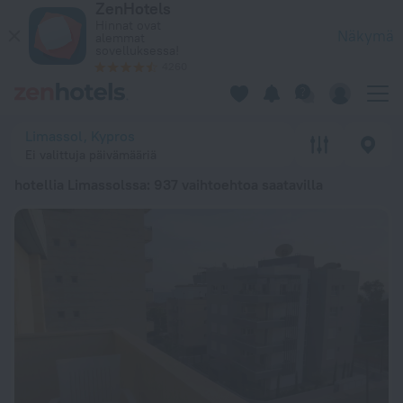
ZenHotels
20 parasta hotellia Limassolssa 2026 alkaen 43 € - varaa nyt
Hinnat ovat
Näkymä
alemmat
sovelluksessa!
4260
Limassol, Kypros
Ei valittuja päivämääriä
hotellia Limassolssa
: 937 vaihtoehtoa saatavilla