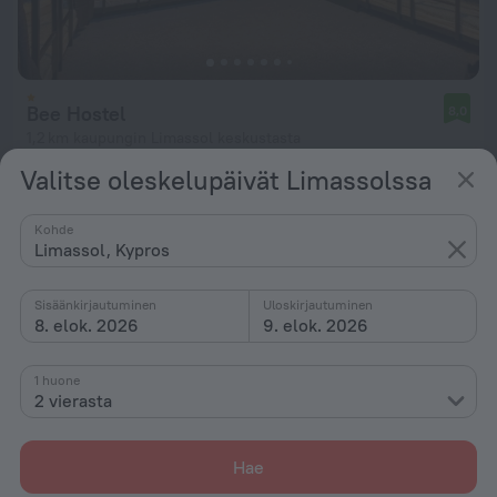
Bee Hostel
8,0
1,2 km kaupungin Limassol keskustasta
Valitse oleskelupäivät Limassolssa
kohteesta 43 €
Yötä kohti
Kohde
Limassol, Kypros
Sisäänkirjautuminen
Uloskirjautuminen
8. elok. 2026
9. elok. 2026
1 huone
2 vierasta
Hae