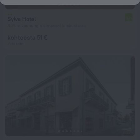
Sylva Hotel
5,0
3,2 km kaupungin Limassol keskustasta
kohteesta 51 €
Yötä kohti