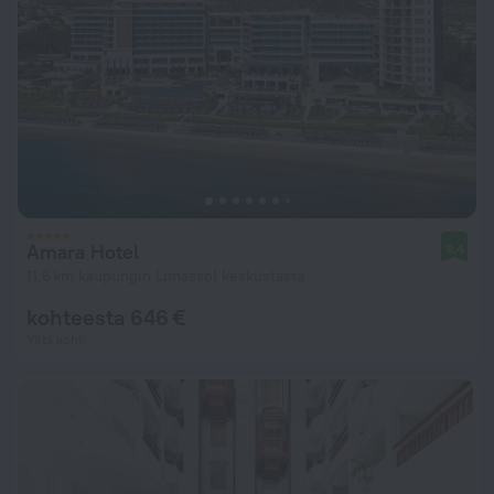
Amara Hotel
9,4
11,6 km kaupungin Limassol keskustasta
kohteesta 646 €
Yötä kohti