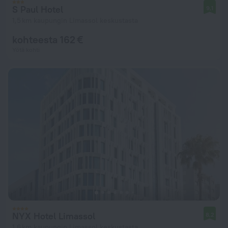
S Paul Hotel
9,1
1,5 km kaupungin Limassol keskustasta
kohteesta 162 €
Yötä kohti
NYX Hotel Limassol
8,2
1,6 km kaupungin Limassol keskustasta