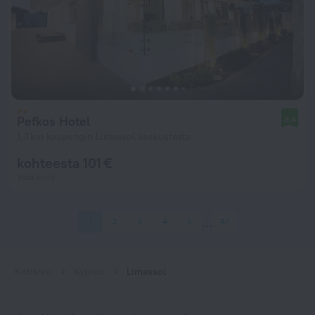
Pefkos Hotel
8,4
1,3 km kaupungin Limassol keskustasta
kohteesta 101 €
Yötä kohti
1
2
3
4
5
47
Kotisivu
Kypros
Limassol