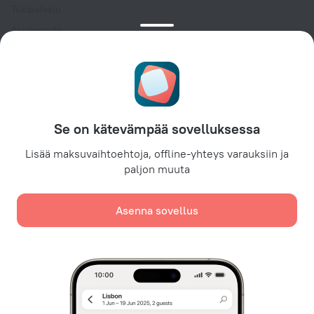
Tukipalvelu
Asiakastuki
Matkablogi
Evästeasetukset
Booking Terms & Conditions
Kumppaneille
Se on kätevämpää sovelluksessa
Kiinteistönomistajille
Matkailutoimistoille
Lisää maksuvaihtoehtoja, offline-yhteys varauksiin ja
paljon muuta
Yritysasiakkaille
Affiliate program
Asenna sovellus
Turvalliset maksut
Turvallinen tietosuoja johtavilta maksujärjestelmiltä.
Käytämme evästeitä sisällön, mainonnan ja liikenteen
analysointiin. Tiedot siirretään
yhteistyökumppaneillemme. Napsauttamalla ”Hyväksyn”