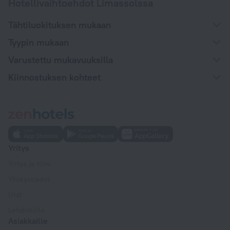
Hotellivaihtoehdot Limassolssa
Tähtiluokituksen mukaan
Tyypin mukaan
Varustettu mukavuuksilla
Kiinnostuksen kohteet
Yritys
Yritys ja tiimi
Yhteystiedot
Urat
Lehdistölle
Asiakkaille