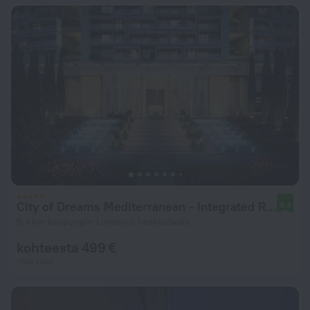
City of Dreams Mediterranean - Integrated Resort, Casino & Entertainment
8,4
5,4 km kaupungin Limassol keskustasta
kohteesta 499 €
Yötä kohti