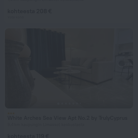
kohteesta 208 €
Yötä kohti
White Arches Sea View Apt No.2 by TrulyCyprus
9,4 km kaupungin Limassol keskustasta
kohteesta 119 €