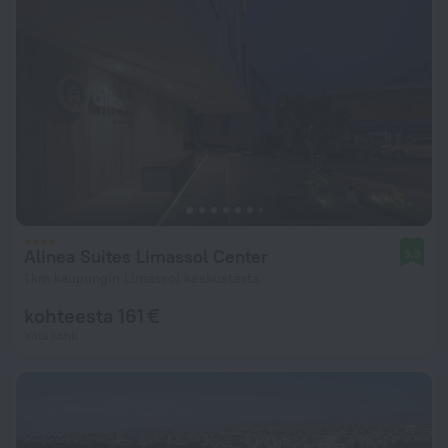
Alinea Suites Limassol Center
9,3
1 km kaupungin Limassol keskustasta
kohteesta 161 €
Yötä kohti