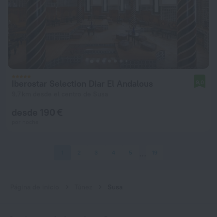
Iberostar Selection Diar El Andalous
9,0
9,7 km desde el centro de Susa
desde 190 €
por noche
1
2
3
4
5
19
Página de inicio
Túnez
Susa