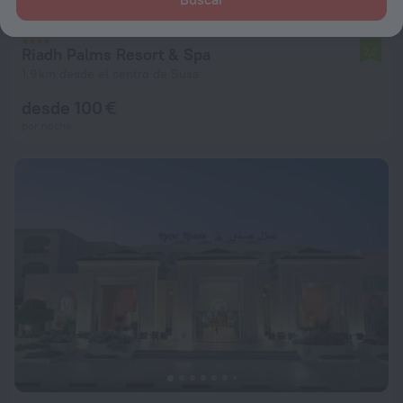
Riadh Palms Resort & Spa
7,2
1,9 km desde el centro de Susa
desde 100 €
por noche