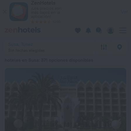
ZenHotels
Los 20 mejores hoteles en Susa 2026 a partir de 66 € - Rese
¡Los precios son
Ver
más bajos en la
aplicación!
4260
Susa, Túnez
Sin fechas elegidas
hoteles en Susa
: 371 opciones disponibles