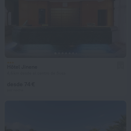
Hôtel Jinene
3,7
4,6 km desde el centro de Susa
desde 74 €
por noche