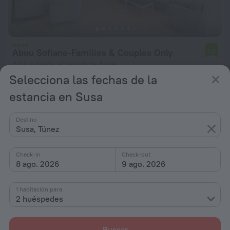
Abou Sofiane-Families & Couples Only
7,8
9,8 km desde el centro de Susa
Selecciona las fechas de la
desde 100 €
estancia en Susa
por noche
Destino
Susa, Túnez
Check-in
Check-out
8 ago. 2026
9 ago. 2026
1 habitación para
2 huéspedes
Buscar