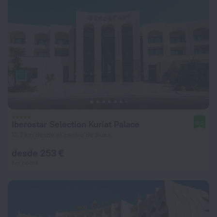
Iberostar Selection Kuriat Palace
9,2
12,7 km desde el centro de Susa
desde 253 €
por noche