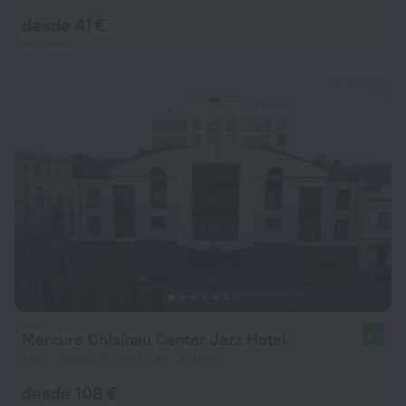
desde 41 €
por noche
Mercure Chisinau Center Jazz Hotel
8,1
442 m desde el centro de Chișinău
desde 108 €