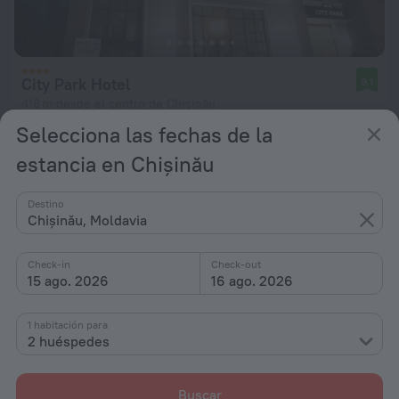
City Park Hotel
9,1
418 m desde el centro de Chișinău
Selecciona las fechas de la
desde 94 €
por noche
estancia en Chișinău
Destino
Chișinău, Moldavia
Check-in
Check-out
15 ago. 2026
16 ago. 2026
1 habitación para
2 huéspedes
Buscar