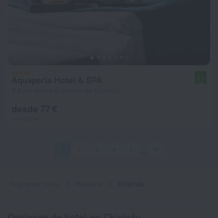
Aquaperla Hotel & SPA
9,7
2,8 km desde el centro de Chișinău
desde 77 €
por noche
1
2
3
4
5
14
Página de inicio
Moldavia
Chișinău
Opciones de hotel en Chișinău