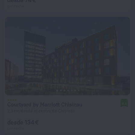
por noche
Courtyard by Marriott Chisinau
9,4
2,3 km desde el centro de Chișinău
desde 134 €
por noche