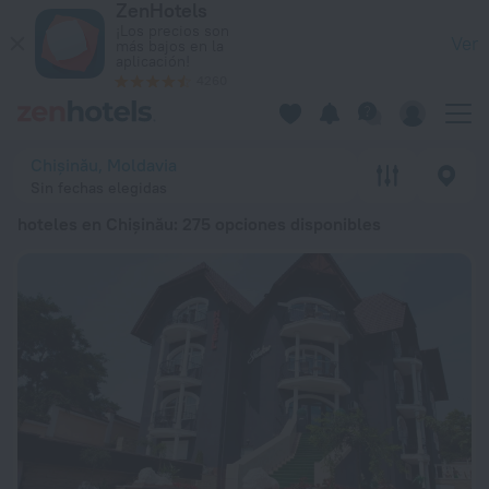
ZenHotels
Los 20 mejores hoteles en Chișinău 2026 a partir de 41 € - R
¡Los precios son
Ver
más bajos en la
aplicación!
4260
Chișinău, Moldavia
Sin fechas elegidas
hoteles en Chișinău
: 275 opciones disponibles