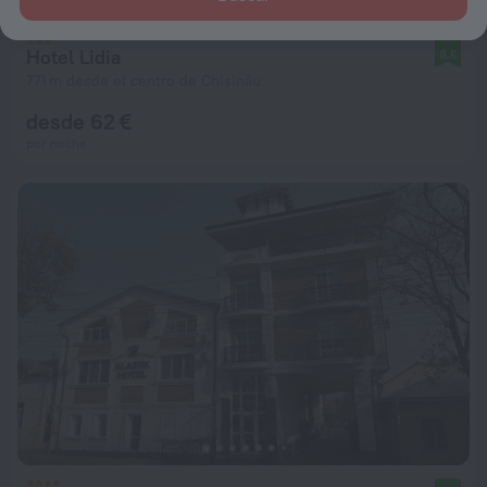
Hotel Lidia
8,6
771 m desde el centro de Chișinău
desde 62 €
por noche