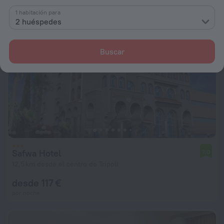
1 habitación para
2 huéspedes
Buscar
Safwa Hotel
7,0
12,5 km desde el centro de Trípoli
desde 117 €
por noche