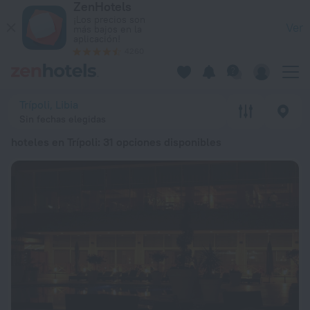
ZenHotels
Los 20 mejores hoteles en Trípoli 2026 a partir de 117 € - Re
¡Los precios son
Ver
más bajos en la
aplicación!
4260
Trípoli, Libia
Sin fechas elegidas
hoteles en Trípoli
: 31 opciones disponibles