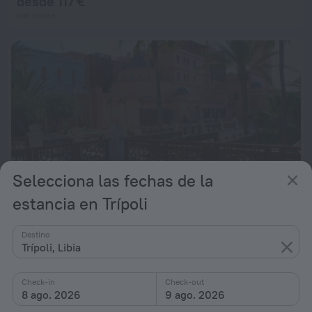
desde 117 €
por noche
Selecciona las fechas de la
estancia en Trípoli
Destino
Al Waddan Hotel
8,2
Trípoli, Libia
12,7 km desde el centro de Trípoli
desde 117 €
Check-in
Check-out
8 ago. 2026
9 ago. 2026
por noche