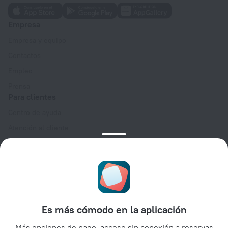
Empresa
Empresa y equipo
Contactos
Empleo
Prensa
Para clientes
Centro de ayuda
Atención al cliente
Blog de viajes
Configuración de cookies
Términos y condiciones de reserva
Para socios
Para propietarios de alojamientos
Es más cómodo en la aplicación
Para agencias de viajes
Más opciones de pago, acceso sin conexión a reservas