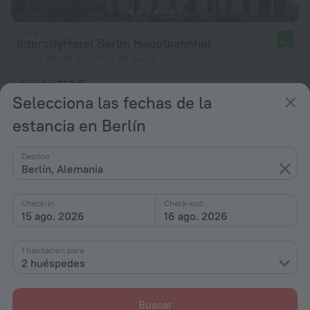
IntercityHotel Berlin Hauptbahnhof
8,3
1,7 km desde el centro de Berlín
desde 114 €
Selecciona las fechas de la
por noche
estancia en Berlín
Destino
Berlín, Alemania
Check-in
Check-out
15 ago. 2026
16 ago. 2026
1 habitación para
2 huéspedes
Buscar