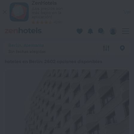
ZenHotels
Los 20 mejores hoteles en Berlín 2026 a partir de 61 € - Res
¡Los precios son
Ver
más bajos en la
aplicación!
4260
Berlín, Alemania
Sin fechas elegidas
hoteles en Berlín
: 2602 opciones disponibles