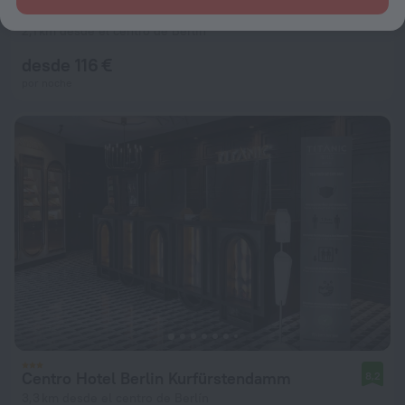
Hotel Grenzfall Berlin
8,6
2,1 km desde el centro de Berlín
desde 116 €
por noche
Centro Hotel Berlin Kurfürstendamm
8,2
3,3 km desde el centro de Berlín