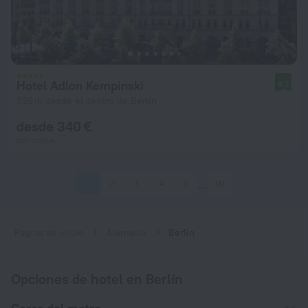
Hotel Adlon Kempinski
9,2
589 m desde el centro de Berlín
desde 340 €
por noche
1
2
3
4
5
131
Página de inicio
Alemania
Berlín
Opciones de hotel en Berlín