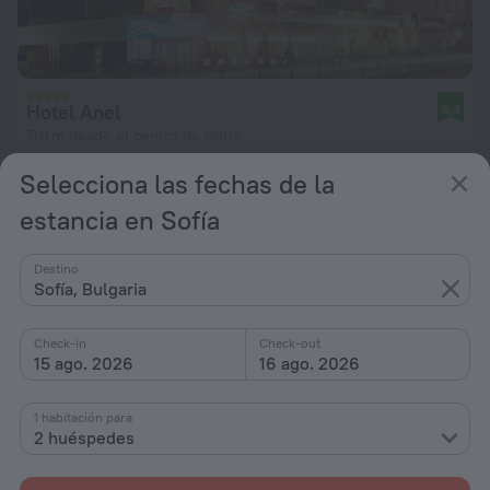
Hotel Anel
8,4
701 m desde el centro de Sofía
desde 138 €
Selecciona las fechas de la
por noche
estancia en Sofía
Destino
Sofía, Bulgaria
Check-in
Check-out
15 ago. 2026
16 ago. 2026
1 habitación para
2 huéspedes