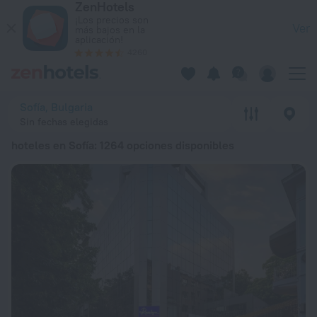
ZenHotels
Los 20 mejores hoteles en Sofía 2026 a partir de 38 € - Rese
¡Los precios son
Ver
más bajos en la
aplicación!
4260
Sofía, Bulgaria
Sin fechas elegidas
hoteles en Sofía
: 1264 opciones disponibles