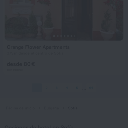
Orange Flower Apartments
379 m desde el centro de Sofía
desde 80 €
por noche
1
2
3
4
5
64
Página de inicio
Bulgaria
Sofía
Opciones de hotel en Sofía