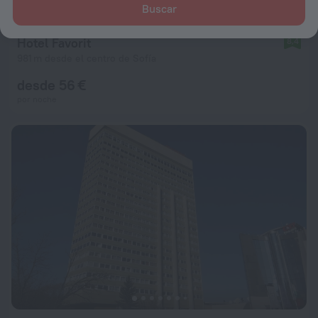
Buscar
Hotel Favorit
8,4
981 m desde el centro de Sofía
desde 56 €
por noche