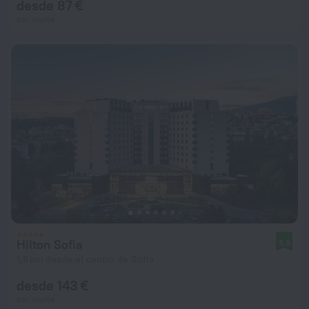
desde 87 €
por noche
Hilton Sofia
8,8
1,8 km desde el centro de Sofía
desde 143 €
por noche