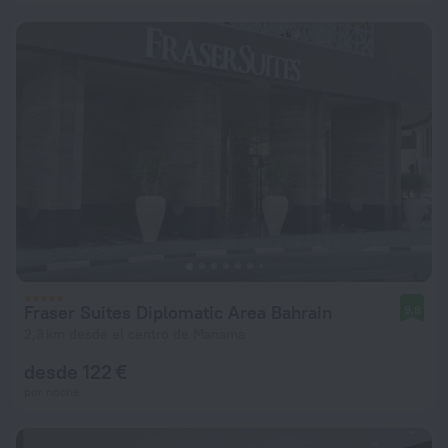
Fraser Suites Diplomatic Area Bahrain
9,8
2,3 km desde el centro de Manama
desde 122 €
por noche