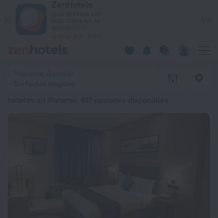
ZenHotels
Los 20 mejores hoteles en Manama 2026 a partir de 32 € - Re
¡Los precios son
Ver
más bajos en la
aplicación!
4260
Manama, Bahréin
Sin fechas elegidas
hoteles en Manama
: 461 opciones disponibles