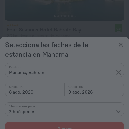
Four Seasons Hotel Bahrain Bay
9,2
2,7 km desde el centro de Manama
Selecciona las fechas de la
desde 447 €
estancia en Manama
por noche
Destino
Manama, Bahréin
Check-in
Check-out
8 ago. 2026
9 ago. 2026
1 habitación para
2 huéspedes
Buscar