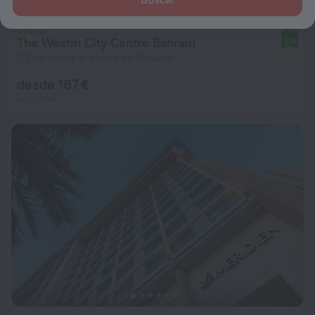
The Westin City Centre Bahrain
9,2
3,2 km desde el centro de Manama
desde 167 €
por noche