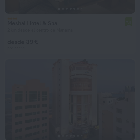
Meshal Hotel & Spa
7,9
2 km desde el centro de Manama
desde 39 €
por noche