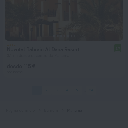
Novotel Bahrain Al Dana Resort
8,7
3,1 km desde el centro de Manama
desde 115 €
por noche
1
2
3
4
5
24
Página de inicio
Bahréin
Manama