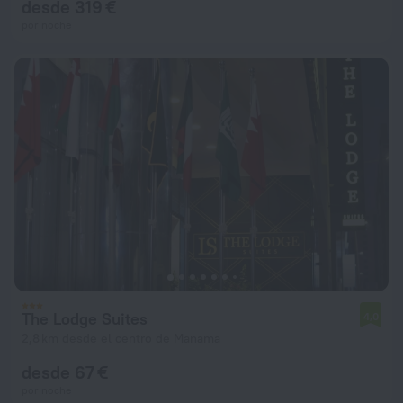
desde 319 €
por noche
The Lodge Suites
4,0
2,8 km desde el centro de Manama
desde 67 €
por noche