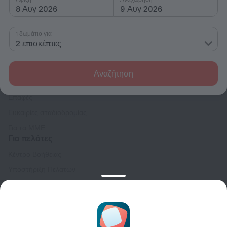
8 Αυγ 2026
9 Αυγ 2026
1 δωμάτιο για
2 επισκέπτες
Παρέα
Αναζήτηση
Εταιρεία και ομάδα
Επαφές
Ευκαιρίες σταδιοδρομίας
Για τα ΜΜΕ
Για πελάτες
Κέντρο Βοήθειας
Υποστήριξη Πελατών
Ταξιδιωτικό ιστολόγιο
Ρυθμίσεις cookies
Κανόνες κράτησης
Για συνεργάτες