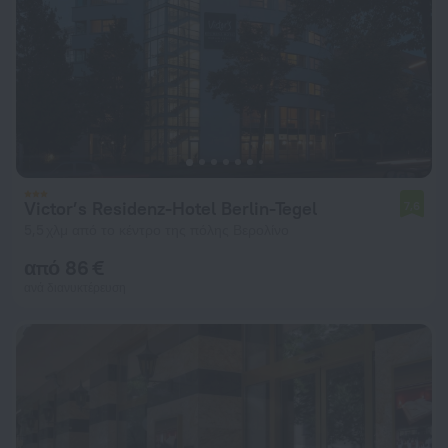
Victor’s Residenz-Hotel Berlin-Tegel
7,6
5,5 χλμ από το κέντρο της πόλης Βερολίνο
από 86 €
ανά διανυκτέρευση