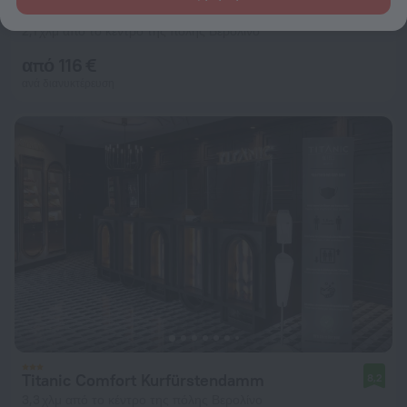
Hotel Grenzfall Berlin
8,6
2,1 χλμ από το κέντρο της πόλης Βερολίνο
από 116 €
ανά διανυκτέρευση
Titanic Comfort Kurfürstendamm
8,2
3,3 χλμ από το κέντρο της πόλης Βερολίνο