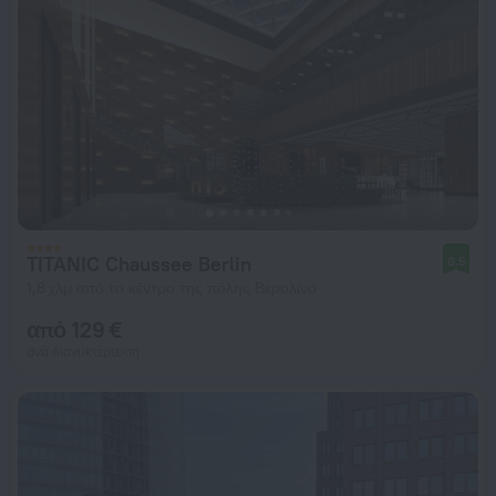
TITANIC Chaussee Berlin
8,5
1,8 χλμ από το κέντρο της πόλης Βερολίνο
από 129 €
ανά διανυκτέρευση