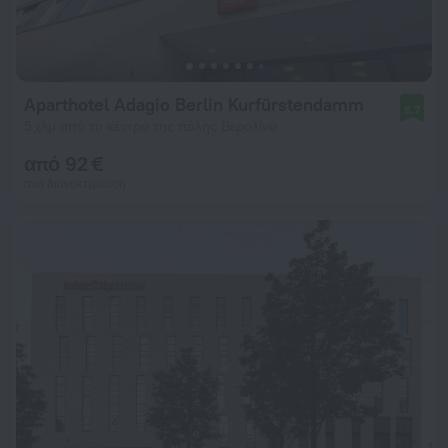
Aparthotel Adagio Berlin Kurfürstendamm
8,7
5 χλμ από το κέντρο της πόλης Βερολίνο
από 92 €
ανά διανυκτέρευση