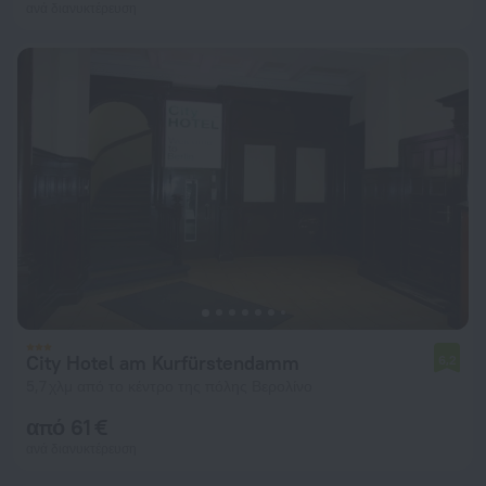
ανά διανυκτέρευση
City Hotel am Kurfürstendamm
6,2
5,7 χλμ από το κέντρο της πόλης Βερολίνο
από 61 €
ανά διανυκτέρευση