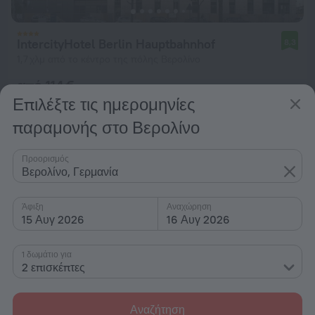
IntercityHotel Berlin Hauptbahnhof
8,3
1,7 χλμ από το κέντρο της πόλης Βερολίνο
από 114 €
Επιλέξτε τις ημερομηνίες
ανά διανυκτέρευση
παραμονής στο Βερολίνο
Προορισμός
Βερολίνο, Γερμανία
Άφιξη
Αναχώρηση
15 Αυγ 2026
16 Αυγ 2026
1 δωμάτιο για
2 επισκέπτες
Αναζήτηση