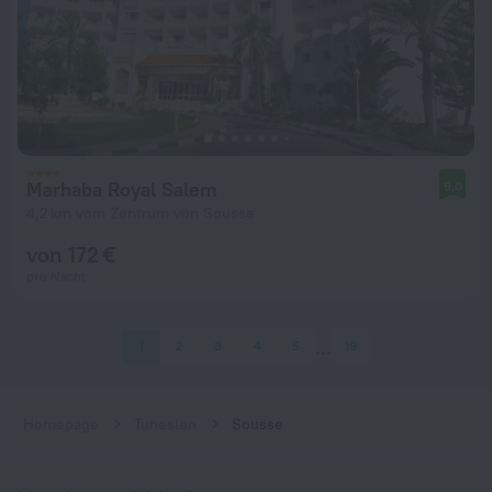
Marhaba Royal Salem
9,0
4,2 km vom Zentrum von Sousse
von 172 €
pro Nacht
1
2
3
4
5
19
Homepage
Tunesien
Sousse