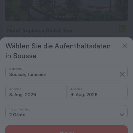
Hotel Tropicana Club & Spa
5,3
10,7 km vom Zentrum von Sousse
Wählen Sie die Aufenthaltsdaten
von 102 €
in Sousse
pro Nacht
Reiseziel
Sousse, Tunesien
Anreise
Abreise
8. Aug. 2026
9. Aug. 2026
1 Zimmer für
2 Gäste
Finden