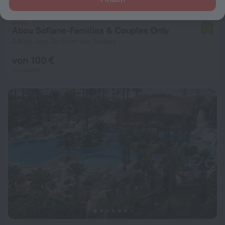
Abou Sofiane-Families & Couples Only
7,8
9,8 km vom Zentrum von Sousse
von 100 €
pro Nacht