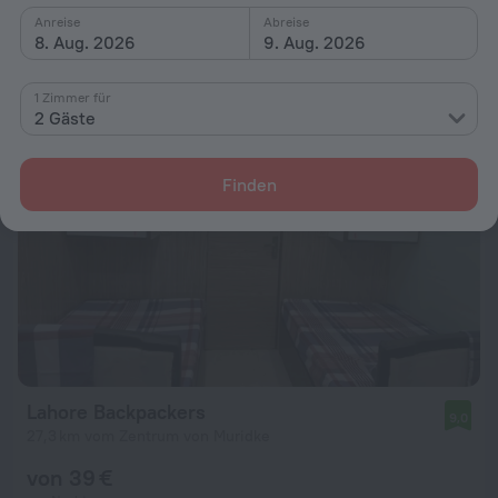
Anreise
Abreise
von 47 €
8. Aug. 2026
9. Aug. 2026
pro Nacht
1 Zimmer für
2 Gäste
Finden
Lahore Backpackers
9,0
27,3 km vom Zentrum von Muridke
von 39 €