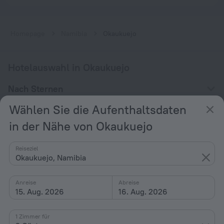
Homepage
Namibia
Okaukuejo
Hotelauswahl in Okaukuejo
Nach Sternen
Nach Typ
Wählen Sie die Aufenthaltsdaten
Mit Ausstattung
in der Nähe von Okaukuejo
Interessen
Reiseziel
Okaukuejo, Namibia
Anreise
Abreise
15. Aug. 2026
16. Aug. 2026
Unternehmen
1 Zimmer für