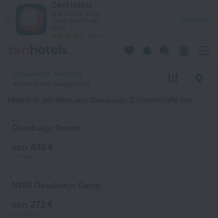
ZenHotels
Die 20 besten Hotels in der Nähe von Okaukuejo 2026 ab 272 
Die Preise sind
Ansehen
niedriger in der
App!
4260
Okaukuejo, Namibia
Keine Daten ausgewählt
Hotels in der Nähe von Okaukuejo
: 2 Unterkünfte frei
Okaukuejo Resort
von 445 €
pro Nacht
NWR Okaukuejo Camp
von 272 €
pro Nacht