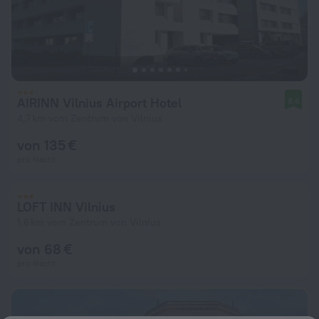
AIRINN Vilnius Airport Hotel
8,6
4,7 km vom Zentrum von Vilnius
von 135 €
pro Nacht
LOFT INN Vilnius
1,6 km vom Zentrum von Vilnius
von 68 €
pro Nacht