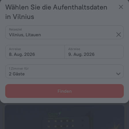
Wählen Sie die Aufenthaltsdaten
in Vilnius
Reiseziel
Vilnius, Litauen
Anreise
Abreise
8. Aug. 2026
9. Aug. 2026
1 Zimmer für
Corner Hotel
8,0
2 Gäste
1,4 km vom Zentrum von Vilnius
von 76 €
Finden
pro Nacht