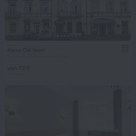
Alexa Old Town
7,1
1,1 km vom Zentrum von Vilnius
von 72 €
pro Nacht