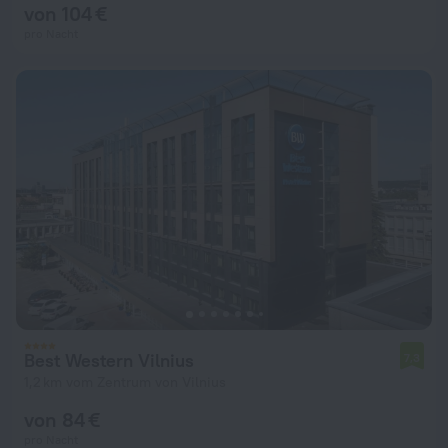
von 104 €
pro Nacht
Best Western Vilnius
7,3
1,2 km vom Zentrum von Vilnius
von 84 €
pro Nacht