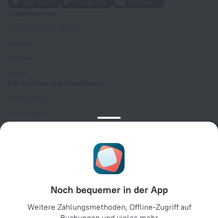
Unternehmen
Unternehmen und Team
Kontakte
Karriere
Presse
Für Kunden und Kundinnen
Hilfe-Center
Kundendienst
Reiseblog
Cookie-Einstellungen
Buchungsbedingungen
Für Partner:innen
Für Hotelbesitzer:innen
Noch bequemer in der App
Für Reiseagenturen
Weitere Zahlungsmethoden, Offline-Zugriff auf
Für Unternehmenskunden
Buchungen und vieles mehr