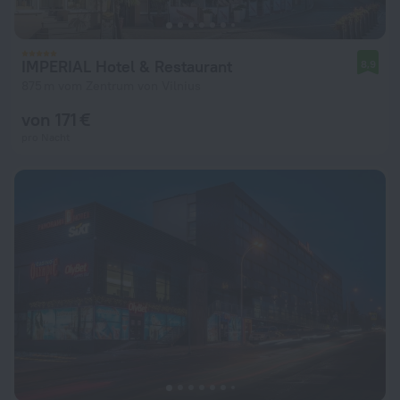
IMPERIAL Hotel & Restaurant
8,9
875 m vom Zentrum von Vilnius
von 171 €
pro Nacht