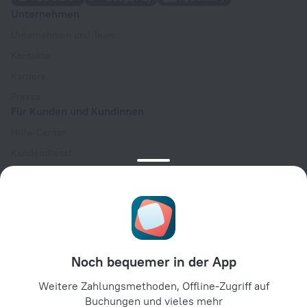
Unternehmen
Unternehmen und Team
Kontakte
Karriere
Presse
Für Kunden und Kundinnen
Hilfe-Center
Kundendienst
Reiseblog
Cookie-Einstellungen
Buchungsbedingungen
Für Partner:innen
Für Hotelbesitzer:innen
Noch bequemer in der App
Für Reiseagenturen
Weitere Zahlungsmethoden, Offline-Zugriff auf
Für Unternehmenskunden
Buchungen und vieles mehr