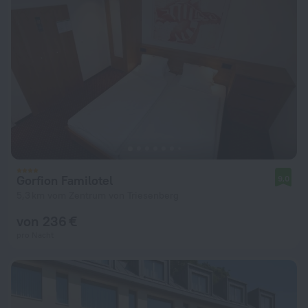
Gorfion Familotel
9,0
5,3 km vom Zentrum von Triesenberg
von 236 €
pro Nacht