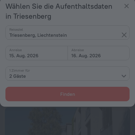
Wählen Sie die Aufenthaltsdaten
in Triesenberg
Reiseziel
Triesenberg, Liechtenstein
Anreise
Abreise
15. Aug. 2026
16. Aug. 2026
1 Zimmer für
Parkhotel Sonnenhof
9,6
2 Gäste
3,5 km vom Zentrum von Triesenberg
von 511 €
Finden
pro Nacht