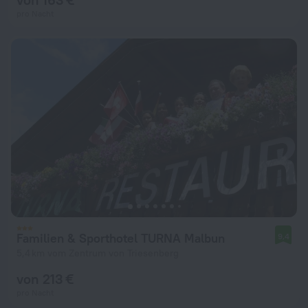
pro Nacht
Familien & Sporthotel TURNA Malbun
9,4
5,4 km vom Zentrum von Triesenberg
von 213 €
pro Nacht