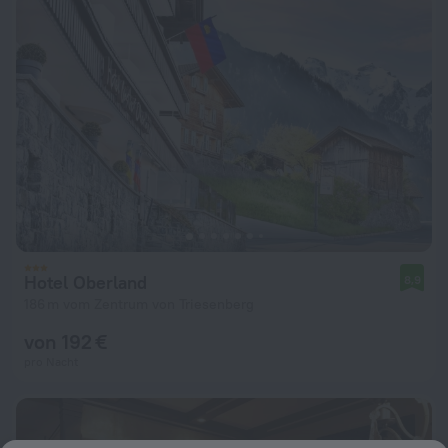
Hotel Oberland
8,9
186 m vom Zentrum von Triesenberg
von 192 €
pro Nacht