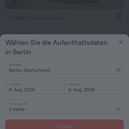
TITANIC Chaussee Berlin
8,5
1,8 km vom Zentrum von Berlin
von 123 €
Wählen Sie die Aufenthaltsdaten
pro Nacht
in Berlin
Reiseziel
Berlin, Deutschland
Anreise
Abreise
8. Aug. 2026
9. Aug. 2026
1 Zimmer für
2 Gäste
Finden