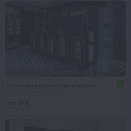
Centro Hotel Berlin Kurfürstendamm
8,2
3,3 km vom Zentrum von Berlin
von 87 €
pro Nacht