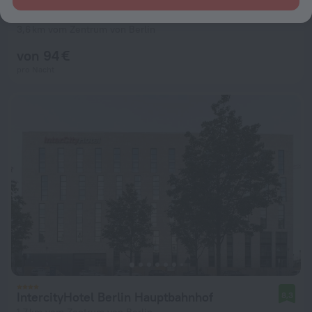
Mercure Hotel Berlin Wittenbergplatz
8,9
3,6 km vom Zentrum von Berlin
von 94 €
pro Nacht
IntercityHotel Berlin Hauptbahnhof
8,3