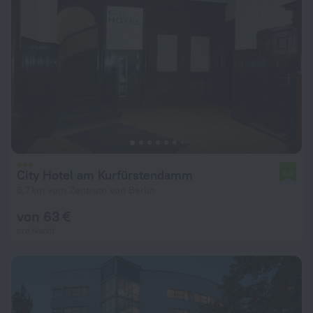
City Hotel am Kurfürstendamm
6,2
5,7 km vom Zentrum von Berlin
von 63 €
pro Nacht