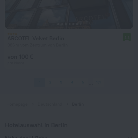
ARCOTEL Velvet Berlin
8,3
986 m vom Zentrum von Berlin
von 100 €
pro Nacht
1
2
3
4
5
131
Homepage
Deutschland
Berlin
Hotelauswahl in Berlin