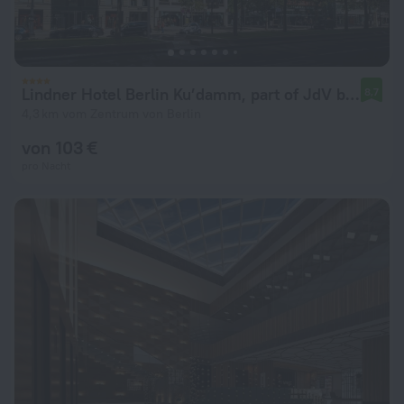
Lindner Hotel Berlin Ku’damm, part of JdV by Hyatt
8,7
4,3 km vom Zentrum von Berlin
von 103 €
pro Nacht