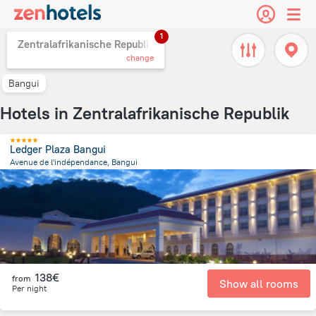
1
Zentralafrikanische Republik,
change
Bangui
Hotels in Zentralafrikanische Republik
Ledger Plaza Bangui
Avenue de l'indépendance, Bangui
2 km
from the center of
Zentralafrikanische Republik
138€
from
Show all rooms
Per night