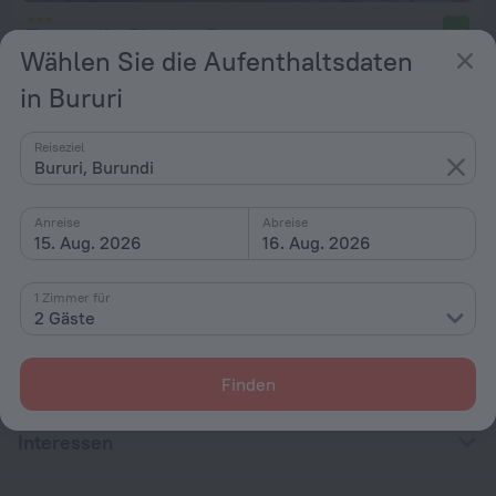
Tanganyika Bluebay Resort
8,0
Wählen Sie die Aufenthaltsdaten
20,5 km vom Zentrum von Bururi
in Bururi
von 52 €
pro Nacht
Reiseziel
Bururi, Burundi
Homepage
Burundi
Bururi
Anreise
Abreise
15. Aug. 2026
16. Aug. 2026
Hotelauswahl in Bururi
1 Zimmer für
2 Gäste
Nach Sternen
Nach Typ
Finden
Mit Ausstattung
Interessen