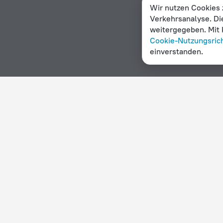
Wir nutzen Cookies 
Verkehrsanalyse. Di
weitergegeben. Mit K
Cookie-Nutzungsrich
einverstanden.
Homepage
Botsuana
Menoakwena
Hotelauswahl in Menoakwena
Nach Sternen
Nach Typ
5 Sterne
Hotels
4 Sterne
Hostels
3 Sterne
Suiten und Ap