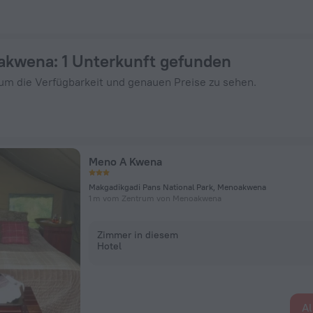
 auf ZenHotels.com buchen
oakwena
: 1 Unterkunft gefunden
um die Verfügbarkeit und genauen Preise zu sehen.
Meno A Kwena
Makgadikgadi Pans National Park, Menoakwena
1 m vom Zentrum von Menoakwena
Zimmer in diesem
Hotel
Al