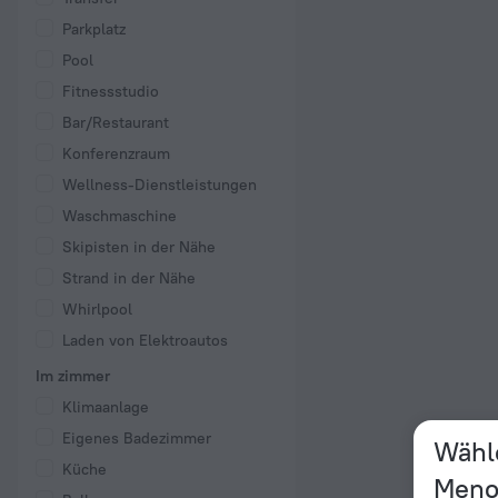
Parkplatz
Pool
Fitnessstudio
Bar/Restaurant
Konferenzraum
Wellness-Dienstleistungen
Waschmaschine
Skipisten in der Nähe
Strand in der Nähe
Whirlpool
Laden von Elektroautos
Im zimmer
Klimaanlage
Eigenes Badezimmer
Wähle
Küche
Meno