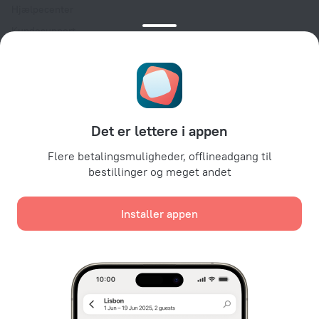
Hjælpecenter
Kundesupport
Rejseblog
Cookieindstillinger
Booking Terms & Conditions
Til partnere
Det er lettere i appen
Til ejendomsindehavere
Til rejsebureauer
Flere betalingsmuligheder, offlineadgang til
bestillinger og meget andet
Til erhvervskunder
Affiliate program
Installer appen
Sikre betalinger
Sikker databeskyttelse fra førende betalingssystemer.
Vi bruger cookies til indhold, reklamering og analyser af
internettrafik. Dataene overføres til vores partnere. Hvis