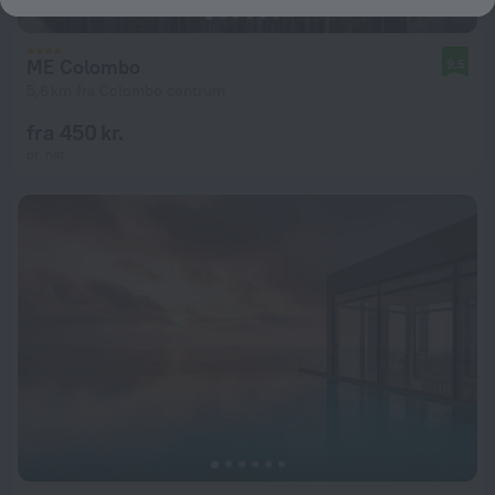
ME Colombo
9,5
5,6 km fra Colombo centrum
fra 450 kr.
pr. nat