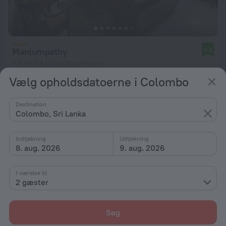
Maniumpathy
9,8
3,4 km fra Colombo centrum
Vælg opholdsdatoerne i Colombo
fra 1.883 kr.
pr. nat
Destination
Colombo, Sri Lanka
Indtjekning
Udtjekning
8. aug. 2026
9. aug. 2026
1 værelse til
2 gæster
Søg