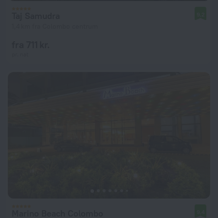
Taj Samudra
9,2
1,4 km fra Colombo centrum
fra 711 kr.
pr. nat
Marino Beach Colombo
9,4