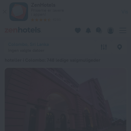
20 bedste hoteller i Colombo 2026 fra 395 kr.. Bestil nu hos 
ZenHotels
Priserne er lavere
Vis
i appen!
4260
Colombo, Sri Lanka
Ingen valgte datoer
hoteller i Colombo
: 748 ledige valgmuligeder