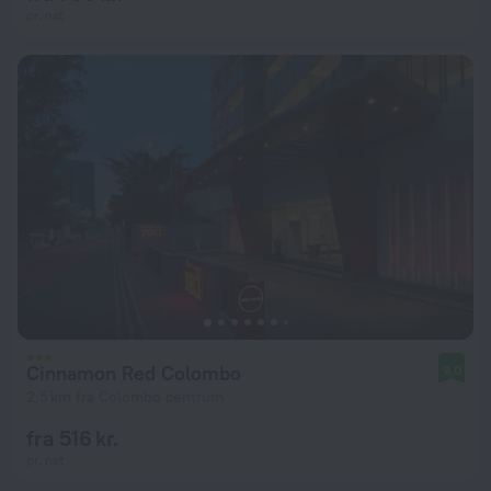
pr. nat
Cinnamon Red Colombo
9,0
2,5 km fra Colombo centrum
fra 516 kr.
pr. nat