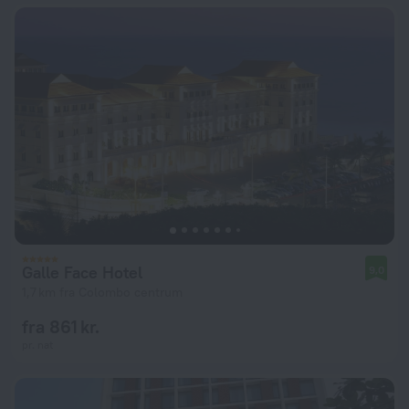
Galle Face Hotel
9,0
1,7 km fra Colombo centrum
fra 861 kr.
pr. nat