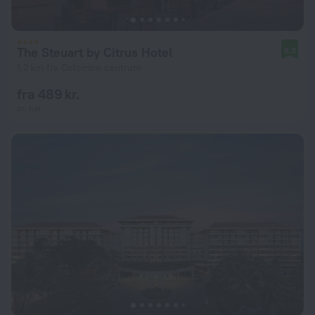
The Steuart by Citrus Hotel
8,3
1,2 km fra Colombo centrum
fra 489 kr.
pr. nat