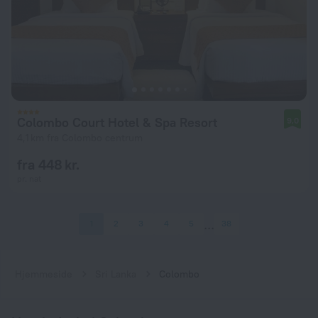
Colombo Court Hotel & Spa Resort
9,0
4,1 km fra Colombo centrum
fra 448 kr.
pr. nat
1
2
3
4
5
38
Hjemmeside
Sri Lanka
Colombo