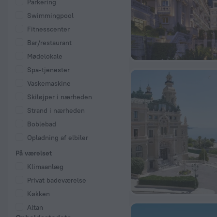
Parkering
Swimmingpool
Fitnesscenter
Bar/restaurant
Mødelokale
Spa-tjenester
Vaskemaskine
Skiløjper i nærheden
Strand i nærheden
Boblebad
Opladning af elbiler
På værelset
Klimaanlæg
Privat badeværelse
Køkken
Altan