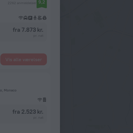
9,2
2262 anmeldelser
fra 7.873 kr.
pr. nat
Vis alle værelser
lo, Monaco
fra 2.523 kr.
pr. nat