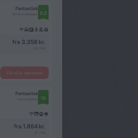
Fantastisk
9,2
30 anmeldelser
fra 3.358 kr.
pr. nat
Vis alle værelser
Fantastisk
10
1 anmeldelse
fra 1.864 kr.
pr. nat