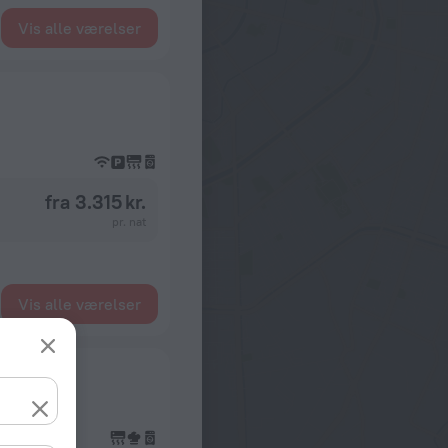
Vis alle værelser
fra 3.315 kr.
pr. nat
Vis alle værelser