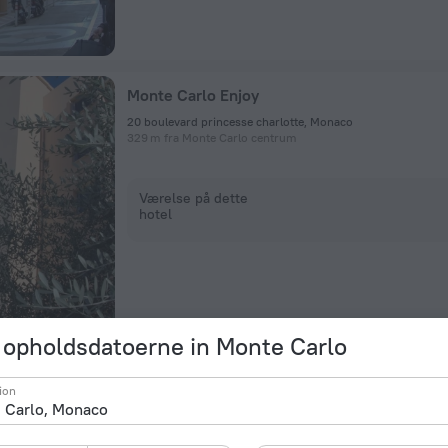
Monte Carlo Enjoy
20 boulevard princesse charlotte, Monaco
329 m fra Monte Carlo centrum
Værelse på dette
hotel
opholdsdatoerne in Monte Carlo
Monte Carlo Center 2
ion
30 Boulevard de Belgique, Monaco
316 m fra Monte Carlo centrum