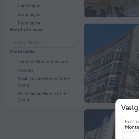
7 and higher
6 and higher
5 and higher
Hotellets navn
Hotelkæde
Fairmont Hotels & Resorts
Novotel
Small Luxury Hotels of the
World
The Leading Hotels of the
World
Vælg 
Destinat