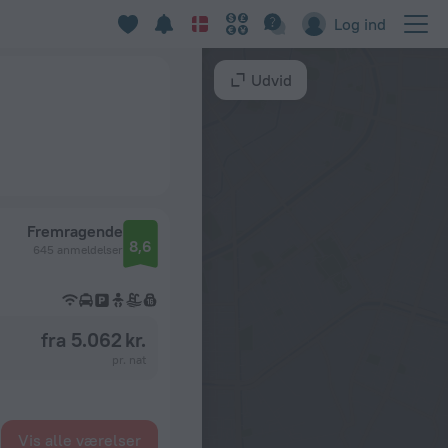
Log ind
Udvid
Fremragende
8,6
645 anmeldelser
fra 5.062 kr.
pr. nat
Vis alle værelser