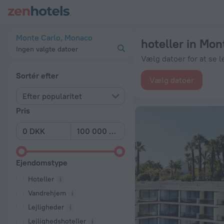
20 bedste hoteller in Monte Carlo 2026 fra 1.816 kr.. Bestil n
Monte Carlo, Monaco
hoteller in Mon
Ingen valgte datoer
Vælg datoer for at se l
Sortér efter
Vælg datoer
Efter popularitet
Pris
Ejendomstype
Hoteller
Vandrehjem
Lejligheder
Lejlighedshoteller