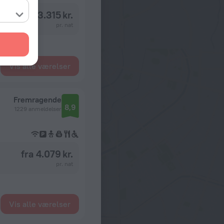
fra 3.315 kr.
pr. nat
Vis alle værelser
Fremragende
8,9
1229 anmeldelser
fra 4.079 kr.
pr. nat
Vis alle værelser