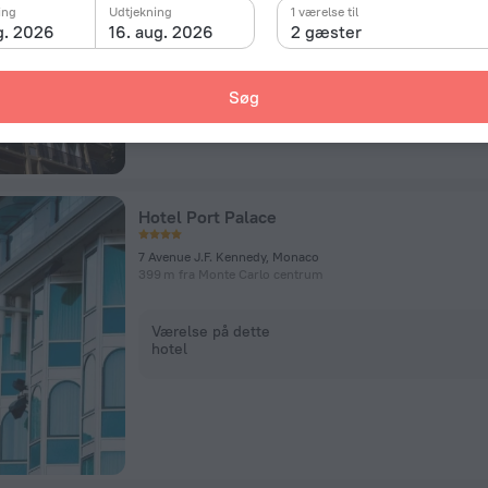
ing
Udtjekning
1 værelse til
Værelse på dette
g. 2026
16. aug. 2026
2 gæster
hotel
Søg
Hotel Port Palace
7 Avenue J.F. Kennedy, Monaco
399 m fra Monte Carlo centrum
Værelse på dette
hotel