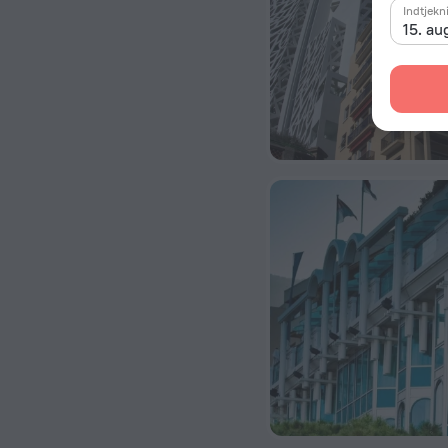
Indtjekn
15. au