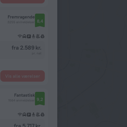
Fremragende
8,4
3255 anmeldelser
fra 2.589 kr.
pr. nat
Vis alle værelser
Fantastisk
9,2
1564 anmeldelser
fra 5.717 kr.