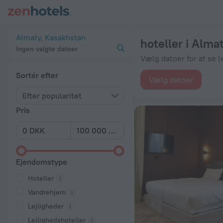
20 bedste hoteller i Almaty 2026 fra 225 kr.. Bestil nu hos Ze
Almaty, Kasakhstan
hoteller i Alma
Ingen valgte datoer
Vælg datoer for at se l
Sortér efter
Vælg datoer
Efter popularitet
Pris
Ejendomstype
Hoteller
Vandrehjem
Lejligheder
Lejlighedshoteller