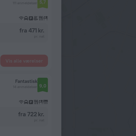
5,7
111 anmeldelser
fra 471 kr.
pr. nat
Vis alle værelser
Fantastisk
9,0
14 anmeldelser
fra 722 kr.
pr. nat