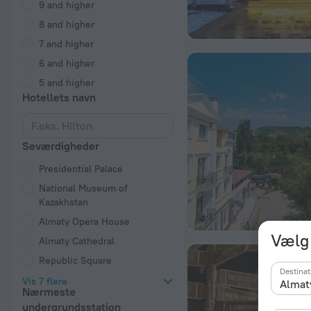
9 and higher
8 and higher
7 and higher
6 and higher
5 and higher
Hotellets navn
Seværdigheder
Presidential Palace
National Museum of
Kazakhstan
Almaty Opera House
Vælg
Almaty Cathedral
Republic Square
Destinat
Vis 7 flere
Nærmeste
undergrundsstation