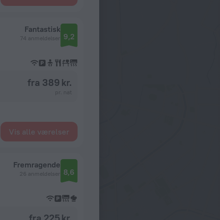
Fantastisk
9,2
74 anmeldelser
fra 389 kr.
pr. nat
Vis alle værelser
Fremragende
8,6
26 anmeldelser
fra 225 kr.