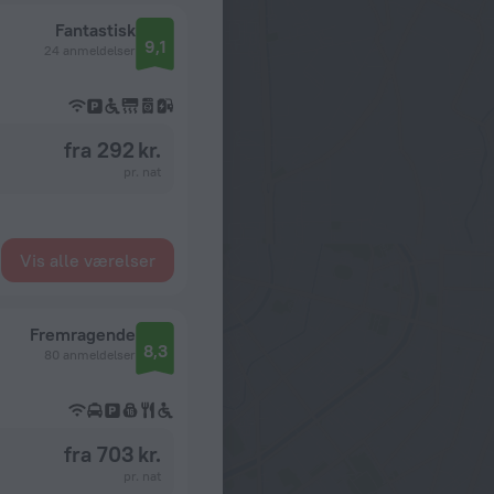
Fantastisk
9,1
24 anmeldelser
fra 292 kr.
pr. nat
Vis alle værelser
Fremragende
8,3
80 anmeldelser
fra 703 kr.
pr. nat