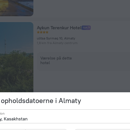
Aykun Terenkur Hotel
ulitsa Syrmaq 10, Almaty
1,8 km fra Almaty centrum
Værelse på dette
hotel
 opholdsdatoerne i Almaty
Uyut Hotel
ion
ulitsa Gogolya, 127/1, Almaty
2,8 km fra Almaty centrum