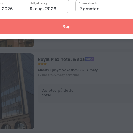
ing
Udtjekning
1 værelse til
. 2026
9. aug. 2026
2 gæster
Værelse på dette
hotel
Søg
Royal Max hotel & spa
Almaty, Qasymov kóshesi, 32, Almaty
1,7 km fra Almaty centrum
Værelse på dette
hotel