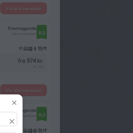
Vis alle værelser
Fremragende
8,5
49 anmeldelser
fra 574 kr.
pr. nat
Vis alle værelser
Fremragende
8,3
354 anmeldelser