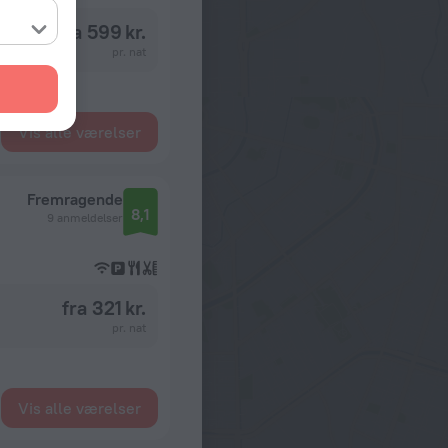
fra 599 kr.
pr. nat
Vis alle værelser
Fremragende
8,1
9 anmeldelser
fra 321 kr.
pr. nat
Vis alle værelser