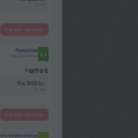
pr. nat
Vis alle værelser
Fantastisk
9,4
146 anmeldelser
fra 309 kr.
pr. nat
Vis alle værelser
sers bedømmelse