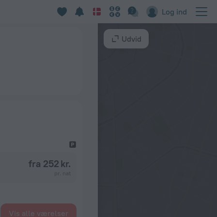
Log ind
Udvid
fra 252 kr.
pr. nat
Vis alle værelser