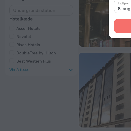
Indtjekn
8. aug
Hotelkæde
Accor Hotels
Novotel
Rixos Hotels
DoubleTree by Hilton
Best Western Plus
Vis 8 flere