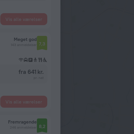
Vis alle værelser
Meget god
7,3
143 anmeldelser
fra 641 kr.
pr. nat
Vis alle værelser
Fremragende
8,2
246 anmeldelser