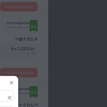
Vis alle værelser
Fremragende
8,2
2585 anmeldelser
fra 1.233 kr.
pr. nat
Vis alle værelser
Fremragende
8,0
4745 anmeldelser