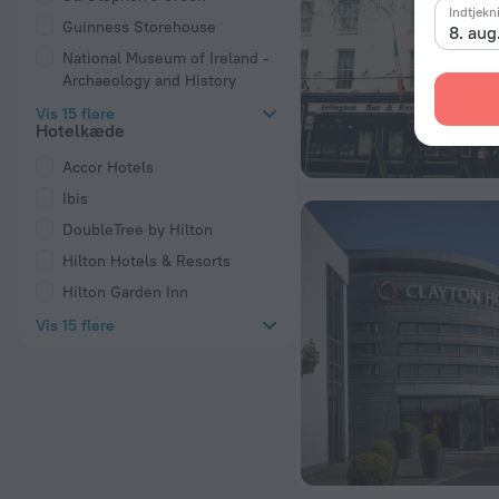
Indtjekn
Guinness Storehouse
8. aug
National Museum of Ireland -
Archaeology and History
Vis 15 flere
Hotelkæde
Accor Hotels
Ibis
DoubleTree by Hilton
Hilton Hotels & Resorts
Hilton Garden Inn
Vis 15 flere