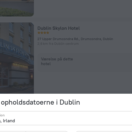
Dublin Skylon Hotel
27 Upper Drumcondra Rd., Drumcondra, Dublin
2,6 km fra Dublin centrum
Værelse på dette
hotel
opholdsdatoerne i Dublin
Arlington Hotel O'Connell Bridge
ion
23-25 Bachelors Walk, Dublin
241 m fra Dublin centrum