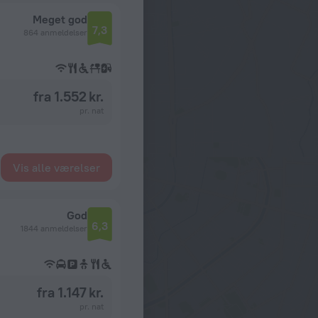
Meget god
7,3
864 anmeldelser
fra 1.552 kr.
pr. nat
Vis alle værelser
God
6,3
1844 anmeldelser
fra 1.147 kr.
pr. nat