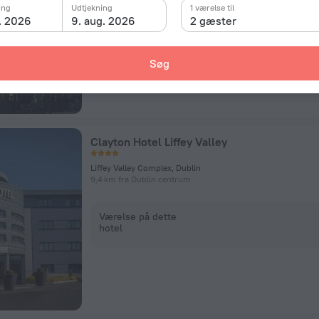
ing
Udtjekning
1 værelse til
. 2026
9. aug. 2026
2 gæster
Værelse på dette
hotel
Søg
Clayton Hotel Liffey Valley
Liffey Valley Complex, Dublin
9,4 km fra Dublin centrum
Værelse på dette
hotel