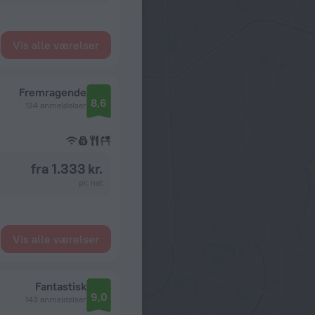
Vis alle værelser
Fremragende
8,6
124 anmeldelser
fra 1.333 kr.
pr. nat
Vis alle værelser
Fantastisk
9,0
143 anmeldelser