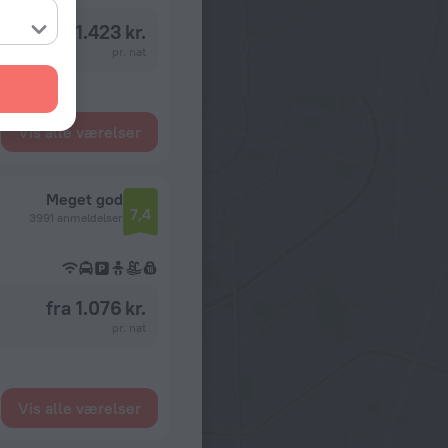
fra 1.423 kr.
pr. nat
Vis alle værelser
Meget god
7,4
3991 anmeldelser
fra 1.076 kr.
pr. nat
Vis alle værelser