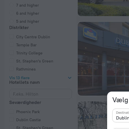
7 and higher
6 and higher
5 and higher
Distrikter
City Centre Dublin
Temple Bar
Trinity College
St. Stephen's Green
Rathmines
Vis 13 flere
Hotellets navn
Vælg 
Seværdigheder
Phoenix Park
Destinat
Dublin Castle
St. Stephen's Green