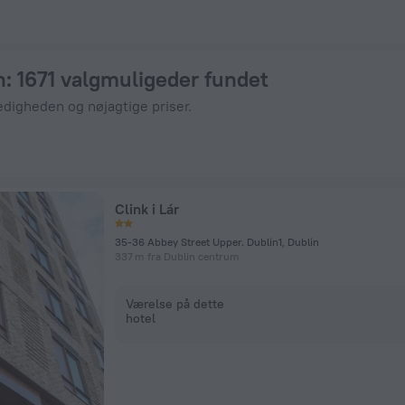
enHotels.com.
n
: 1671 valgmuligeder fundet
edigheden og nøjagtige priser.
Clink i Lár
35-36 Abbey Street Upper. Dublin1, Dublin
337 m fra Dublin centrum
Værelse på dette
hotel