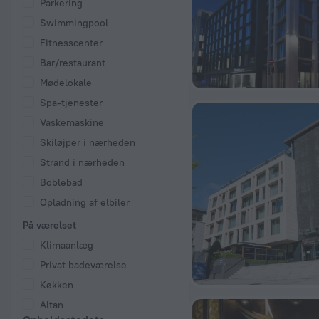
Parkering
Swimmingpool
Fitnesscenter
Bar/restaurant
Mødelokale
Spa-tjenester
Vaskemaskine
Skiløjper i nærheden
Strand i nærheden
Boblebad
Opladning af elbiler
På værelset
Klimaanlæg
Privat badeværelse
Køkken
Altan