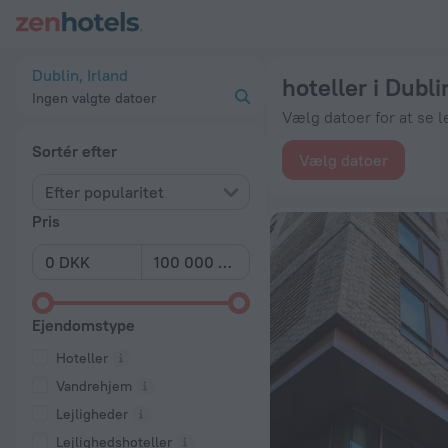
20 bedste hoteller i Dublin 2026 fra 1.076 kr.. Bestil nu hos Z
Dublin, Irland
hoteller i Dubli
Ingen valgte datoer
Vælg datoer for at se l
Sortér efter
Vælg datoer
Efter popularitet
Pris
Ejendomstype
Hoteller
Vandrehjem
Lejligheder
Lejlighedshoteller