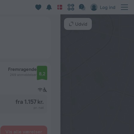
Log ind
Udvid
Fremragende
8,2
269 anmeldelser
fra 1.157 kr.
pr. nat
Vis alle værelser