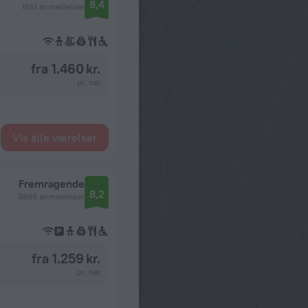
8,4
1651 anmeldelser
fra 1.460 kr.
pr. nat
Vis alle værelser
Fremragende
8,2
3899 anmeldelser
fra 1.259 kr.
pr. nat