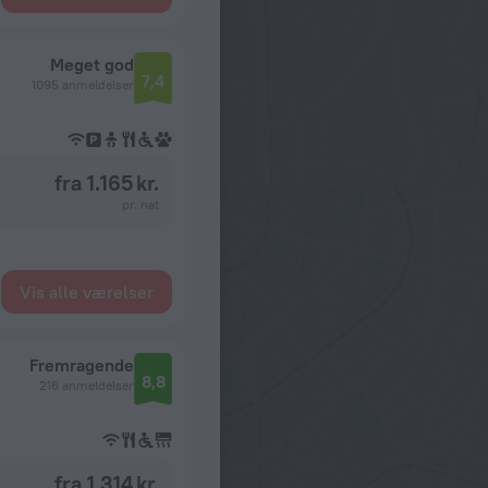
Meget god
7,4
1095 anmeldelser
fra 1.165 kr.
pr. nat
Vis alle værelser
Fremragende
8,8
216 anmeldelser
fra 1.314 kr.